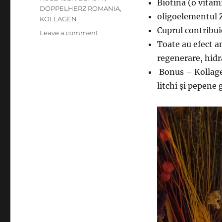
Biotină (o vitam
DOPPELHERZ ROMANIA
,
oligoelementul Z
KOLLAGEN
Cuprul contribui
on
Leave a comment
Ajutorul
Toate au efect a
pielii
regenerare, hidrat
tale
Bonus – Kollagen
DOPPELHERZ
KOLLAGEN
litchi și pepene 
BEAUTY