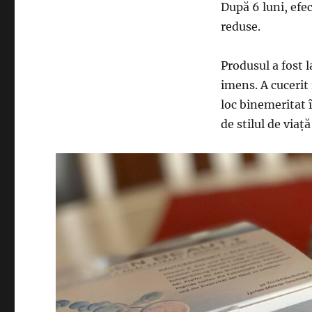
După 6 luni, efec
reduse.
Produsul a fost 
imens. A cucerit 
loc binemeritat î
de stilul de via