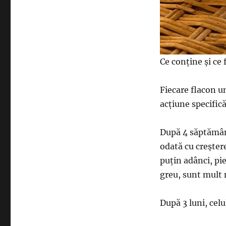
Ce conține și ce
Fiecare flacon u
acțiune specifică
După 4 săptămâni 
odată cu creștere
puțin adânci, pi
greu, sunt mult 
După 3 luni, celu