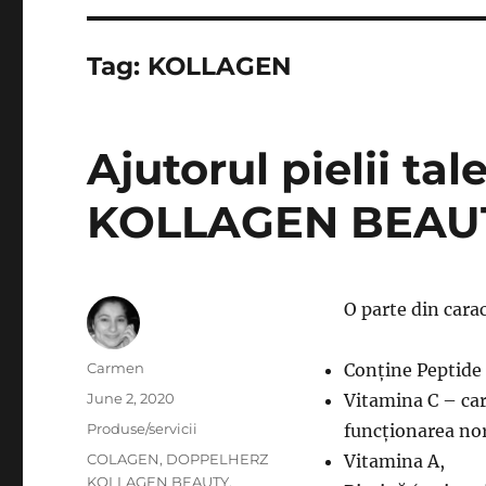
Tag:
KOLLAGEN
Ajutorul pielii 
KOLLAGEN BEAU
O parte din cara
Author
Carmen
Conține Peptide d
Posted
June 2, 2020
Vitamina C – car
on
Categories
Produse/servicii
funcționarea nor
Tags
COLAGEN
,
DOPPELHERZ
Vitamina A,
KOLLAGEN BEAUTY
,