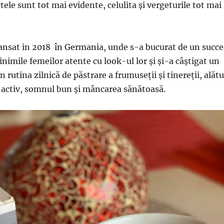
tele sunt tot mai evidente, celulita și vergeturile tot mai
lansat in 2018 în Germania, unde s-a bucurat de un succe
inimile femeilor atente cu look-ul lor și și-a câștigat un
n rutina zilnică de păstrare a frumuseții și tinereții, alătu
ță activ, somnul bun și mâncarea sănătoasă.