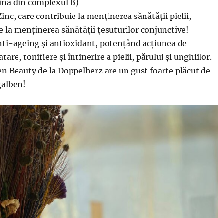
ina din complexul B)
inc, care contribuie la menținerea sănătății pielii,
e la menținerea sănătății țesuturilor conjunctive!
nti-ageing și antioxidant, potențând acțiunea de
are, tonifiere și întinerire a pielii, părului și unghiilor.
 Beauty de la Doppelherz are un gust foarte plăcut de
galben!