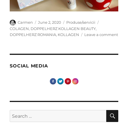
Author
Posted
Categories
Tags
Carmen
June 2, 2020
Produse/servicii
on
COLAGEN
,
DOPPELHERZ KOLLAGEN BEAUTY
,
on
DOPPELHERZ ROMANIA
,
KOLLAGEN
Leave a comment
Ajuto
pielii
tale
DOP
KOL
SOCIAL MEDIA
BEAU
SE
Search
for: