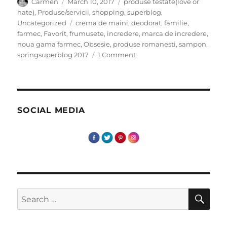
Author
Posted
Categories
Carmen
March 10, 2017
produse testate(love or
on
hate)
,
Produse/servicii
,
shopping
,
superblog
,
Tags
Uncategorized
crema de maini
,
deodorat
,
familie
,
farmec
,
Favorit
,
frumusete
,
incredere
,
marca de incredere
,
noua gama farmec
,
Obsesie
,
produse romanesti
,
sampon
,
on
springsuperblog 2017
1 Comment
Farmec:
familie,
frumusețe
și
încredere
SOCIAL MEDIA
SE
Search
for: