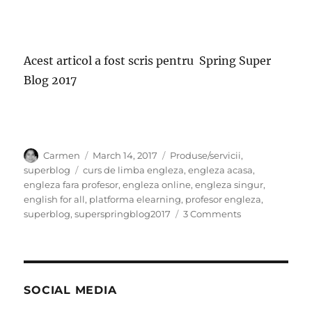
Acest articol a fost scris pentru Spring Super
Blog 2017
Author
Posted
Categories
Carmen
March 14, 2017
Produse/servicii
,
on
Tags
superblog
curs de limba engleza
,
engleza acasa
,
engleza fara profesor
,
engleza online
,
engleza singur
,
english for all
,
platforma elearning
,
profesor engleza
,
on
superblog
,
superspringblog2017
3 Comments
Limba
engleza
pentru
toti
SOCIAL MEDIA