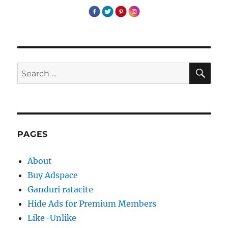
SE
Search
for:
PAGES
About
Buy Adspace
Ganduri ratacite
Hide Ads for Premium Members
Like-Unlike