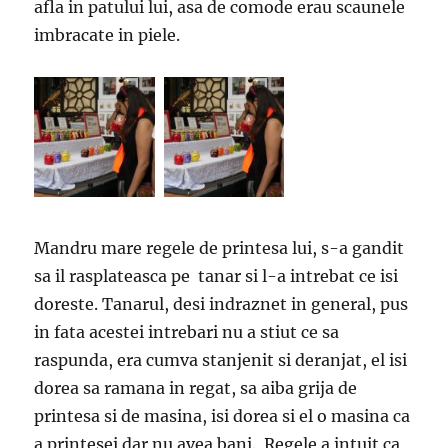
afla in patului lui, asa de comode erau scaunele
imbracate in piele.
Mandru mare regele de printesa lui, s-a gandit
sa il rasplateasca pe tanar si l-a intrebat ce isi
doreste. Tanarul, desi indraznet in general, pus
in fata acestei intrebari nu a stiut ce sa
raspunda, era cumva stanjenit si deranjat, el isi
dorea sa ramana in regat, sa aiba grija de
printesa si de masina, isi dorea si el o masina ca
a printesei dar nu avea bani. Regele a intuit ca