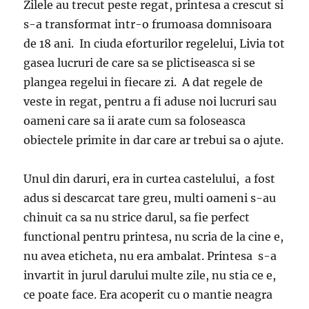
Zilele au trecut peste regat, printesa a crescut si
s-a transformat intr-o frumoasa domnisoara
de 18 ani. In ciuda eforturilor regelelui, Livia tot
gasea lucruri de care sa se plictiseasca si se
plangea regelui in fiecare zi. A dat regele de
veste in regat, pentru a fi aduse noi lucruri sau
oameni care sa ii arate cum sa foloseasca
obiectele primite in dar care ar trebui sa o ajute.
Unul din daruri, era in curtea castelului, a fost
adus si descarcat tare greu, multi oameni s-au
chinuit ca sa nu strice darul, sa fie perfect
functional pentru printesa, nu scria de la cine e,
nu avea eticheta, nu era ambalat. Printesa s-a
invartit in jurul darului multe zile, nu stia ce e,
ce poate face. Era acoperit cu o mantie neagra