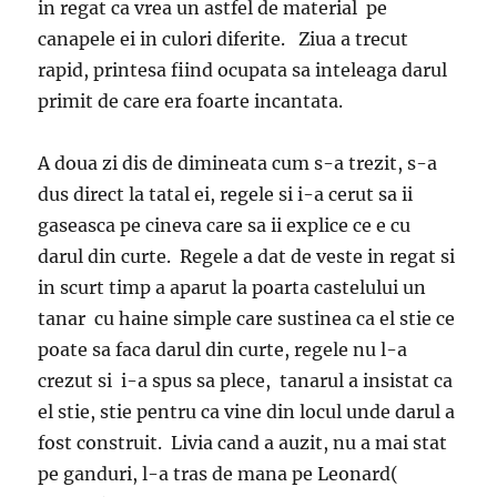
in regat ca vrea un astfel de material pe
canapele ei in culori diferite. Ziua a trecut
rapid, printesa fiind ocupata sa inteleaga darul
primit de care era foarte incantata.
A doua zi dis de dimineata cum s-a trezit, s-a
dus direct la tatal ei, regele si i-a cerut sa ii
gaseasca pe cineva care sa ii explice ce e cu
darul din curte. Regele a dat de veste in regat si
in scurt timp a aparut la poarta castelului un
tanar cu haine simple care sustinea ca el stie ce
poate sa faca darul din curte, regele nu l-a
crezut si i-a spus sa plece, tanarul a insistat ca
el stie, stie pentru ca vine din locul unde darul a
fost construit. Livia cand a auzit, nu a mai stat
pe ganduri, l-a tras de mana pe Leonard(