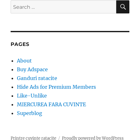
SE
Search
for:
PAGES
About
Buy Adspace
Ganduri ratacite
Hide Ads for Premium Members
Like-Unlike
MIERCUREA FARA CUVINTE
Superblog
Printre cuvinte ratacite
Proudly powered by WordPress