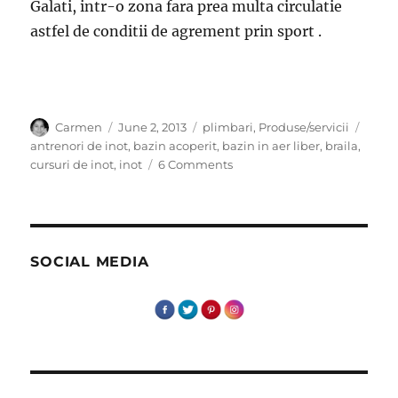
Galati, intr-o zona fara prea multa circulatie
astfel de conditii de agrement prin sport .
Author
Posted
Categories
Tags
Carmen
June 2, 2013
plimbari
,
Produse/servicii
on
antrenori de inot
,
bazin acoperit
,
bazin in aer liber
,
braila
,
on
cursuri de inot
,
inot
6 Comments
Cursuri
de
inot
la
Braila
SOCIAL MEDIA