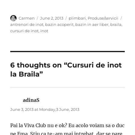
Author
Posted
Categories
Tags
Carmen
June 2, 2013
plimbari
,
Produse/servicii
on
antrenori de inot
,
bazin acoperit
,
bazin in aer liber
,
braila
,
cursuri de inot
,
inot
6 thoughts on “Cursuri de inot
la Braila”
adinaS
says:
June 3, 2013 at Monday,3 June, 2013
Pai la Viva Club nu e ok? Eu acolo voiam sa o duc
pe Ema. Stiu ca te-am mai intrebat, dar se pare