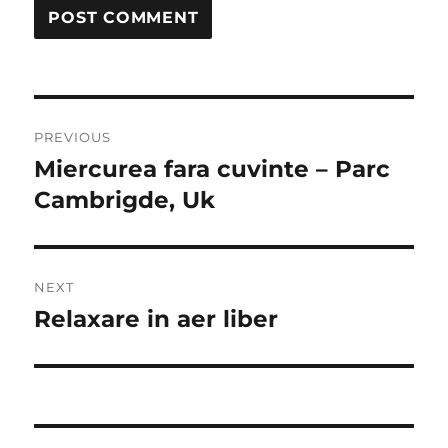
Post
PREVIOUS
navigation
Miercurea fara cuvinte – Parc
Previous
post:
Cambrigde, Uk
NEXT
Relaxare in aer liber
Next
post: