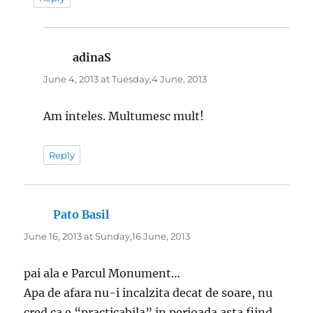
adinaS
says:
June 4, 2013 at Tuesday,4 June, 2013
Am inteles. Multumesc mult!
Reply
Pato Basil
says:
June 16, 2013 at Sunday,16 June, 2013
pai ala e Parcul Monument…
Apa de afara nu-i incalzita decat de soare, nu
cred ca e “practicabila” in perioada asta fiind