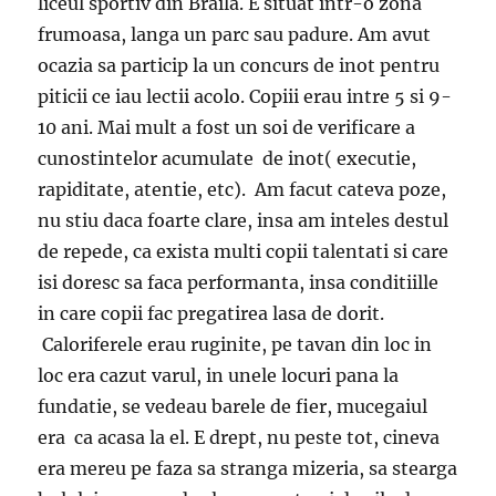
liceul sportiv din Braila. E situat intr-o zona
frumoasa, langa un parc sau padure. Am avut
ocazia sa particip la un concurs de inot pentru
piticii ce iau lectii acolo. Copiii erau intre 5 si 9-
10 ani. Mai mult a fost un soi de verificare a
cunostintelor acumulate de inot( executie,
rapiditate, atentie, etc). Am facut cateva poze,
nu stiu daca foarte clare, insa am inteles destul
de repede, ca exista multi copii talentati si care
isi doresc sa faca performanta, insa conditiille
in care copii fac pregatirea lasa de dorit.
Caloriferele erau ruginite, pe tavan din loc in
loc era cazut varul, in unele locuri pana la
fundatie, se vedeau barele de fier, mucegaiul
era ca acasa la el. E drept, nu peste tot, cineva
era mereu pe faza sa stranga mizeria, sa stearga