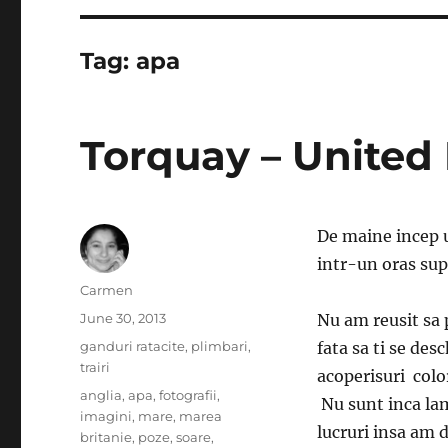
Tag:
apa
Torquay – Unite
De maine incep u
intr-un oras sup
Author
Carmen
Posted
June 30, 2013
Nu am reusit sa p
on
Categories
ganduri ratacite
,
plimbari
,
fata sa ti se des
trairi
acoperisuri color
Tags
anglia
,
apa
,
fotografii
,
Nu sunt inca lam
imagini
,
mare
,
marea
lucruri insa am 
britanie
,
poze
,
soare
,