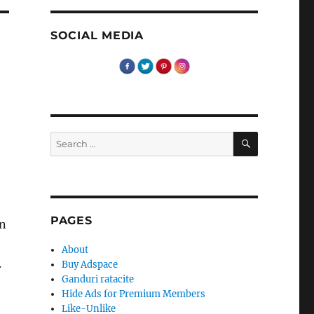
SOCIAL MEDIA
SEARCH
Search
for:
,
PAGES
in
About
.
Buy Adspace
Ganduri ratacite
Hide Ads for Premium Members
Like-Unlike