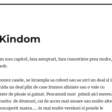
d Kindom
n nou capitol, fara asteptari, fara cunostinte prea multe
erb.
ozez casele, se intampla sa cobori sau sa urci un deal si 
chida un deal plin de case frumos aliniate sau o vale cu
ate de ploaie si gainat. Pescarusii sunt primii aici mereu
urita de drumuri, cai de acces mai usoare sau multe alte
descoperit marea….. in mai multe versiuni si pozele le