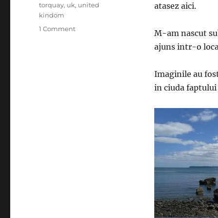
torquay
,
uk
,
united
atasez aici.
kindom
on
1 Comment
M-am nascut sub
Torquay
ajuns intr-o loca
–
United
Kindom
Imaginile au fos
in ciuda faptului