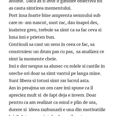
anume. Daca as fi avut o gandire obiectiva nu
as cauta simtirea momentului.
Port insa foarte bine amprenta semnului sub
care m-am nascut, sunt rac, dau inapoi des,
inaintez greu, trebuie sa simt ca sa fac ceva si
luna imi e prieten bun.
Continuii sa caut un sens in ceea ce fac, sa
construiesc un drum pas cu pas, sa analizez ce
simt la momente cheie.
Imi e dor nespus sa alunec cu rolele si castile in
ureche ori doar sa simt vantul pe langa mine.
Sunt libera si totusi simt rar lucrul asta.
Am in preajma un om care imi spune ca il
apreciez mult si de fapt deja e invers. Doar
pentru ca am realizat ca omul e plin de ura,
durere si ideea razbunarii e una din motivatiile