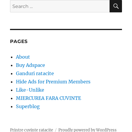
SE
Search
for:
PAGES
About
Buy Adspace
Ganduri ratacite
Hide Ads for Premium Members
Like-Unlike
MIERCUREA FARA CUVINTE
Superblog
Printre cuvinte ratacite
Proudly powered by WordPress