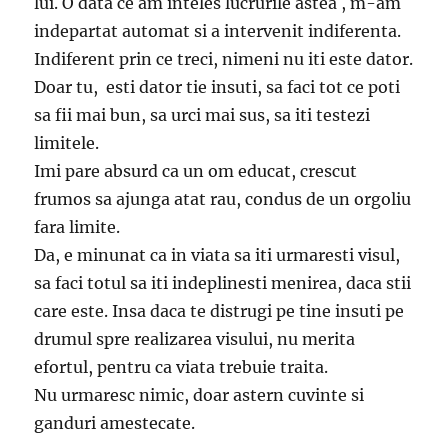
lui. O data ce am inteles lucrurile astea , m-am
indepartat automat si a intervenit indiferenta.
Indiferent prin ce treci, nimeni nu iti este dator.
Doar tu, esti dator tie insuti, sa faci tot ce poti
sa fii mai bun, sa urci mai sus, sa iti testezi
limitele.
Imi pare absurd ca un om educat, crescut
frumos sa ajunga atat rau, condus de un orgoliu
fara limite.
Da, e minunat ca in viata sa iti urmaresti visul,
sa faci totul sa iti indeplinesti menirea, daca stii
care este. Insa daca te distrugi pe tine insuti pe
drumul spre realizarea visului, nu merita
efortul, pentru ca viata trebuie traita.
Nu urmaresc nimic, doar astern cuvinte si
ganduri amestecate.