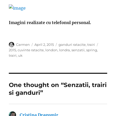
Imagini realizate cu telefonul personal.
Author
Posted
Categories
Tags
Carmen
April 2, 2015
ganduri ratacite
,
trairi
on
2015
,
cuvinte ratacite
,
london
,
londra
,
senzatii
,
spring
,
trairi
,
uk
One thought on “Senzatii, trairi
si ganduri”
Cristina Dragomir
says: