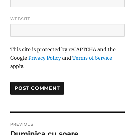
WEBSITE
This site is protected by reCAPTCHA and the
Google
Privacy Policy
and
Terms of Service
apply.
Post
PREVIOUS
navigation
Duminica cu soare
Previous