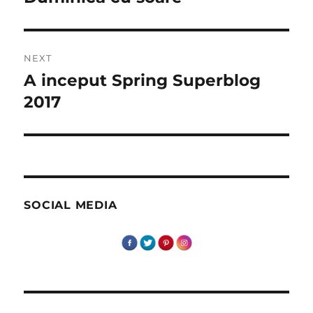
post:
NEXT
A inceput Spring Superblog
Next
post:
2017
SOCIAL MEDIA