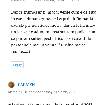
Dar ce frumos ar fi, macar verde cum e de ziua
in care adunam gunoaie Let;s do it Romania
sau alb ptr nu stiu ce motiv, dar cu totii, intr-
un loc sa ne adunam, insa suntem pudici, cum
sa purtam sutien peste tricou sau colanti la
persoanele mai in varsta?! Rusine maica,
rusine….:)
Reply
CARMEN
says:
March 20, 2013 at Wednesday,20 March, 2013
astaptam fotoreportajul de la maratonul 2013