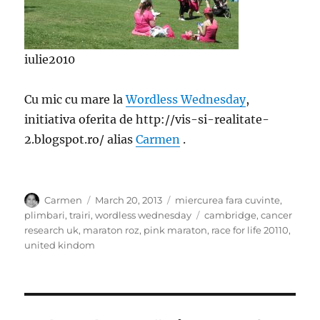
iulie2010
Cu mic cu mare la
Wordless Wednesday
,
initiativa oferita de http://vis-si-realitate-
2.blogspot.ro/ alias
Carmen
.
Author
Posted
Categories
Carmen
March 20, 2013
miercurea fara cuvinte
,
on
Tags
plimbari
,
trairi
,
wordless wednesday
cambridge
,
cancer
research uk
,
maraton roz
,
pink maraton
,
race for life 20110
,
united kindom