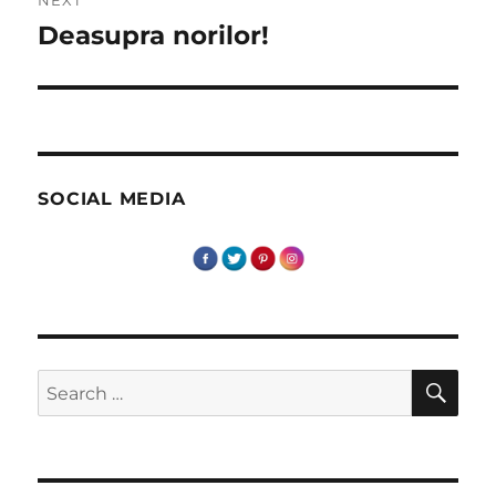
Deasupra norilor!
Next
post:
SOCIAL MEDIA
SE
Search
for: