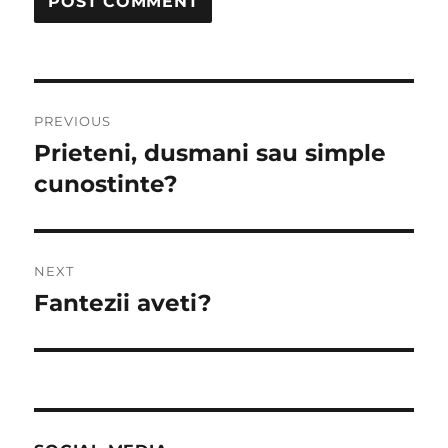
Post
PREVIOUS
navigation
Prieteni, dusmani sau simple
Previous
post:
cunostinte?
NEXT
Fantezii aveti?
Next
post: