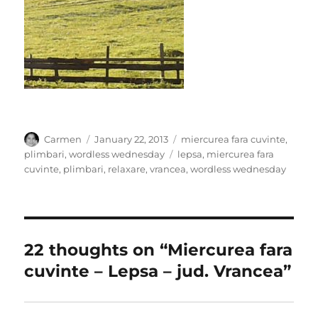
Author
Posted
Categories
Carmen
January 22, 2013
miercurea fara cuvinte
,
on
Tags
plimbari
,
wordless wednesday
lepsa
,
miercurea fara
cuvinte
,
plimbari
,
relaxare
,
vrancea
,
wordless wednesday
22 thoughts on “Miercurea fara
cuvinte – Lepsa – jud. Vrancea”