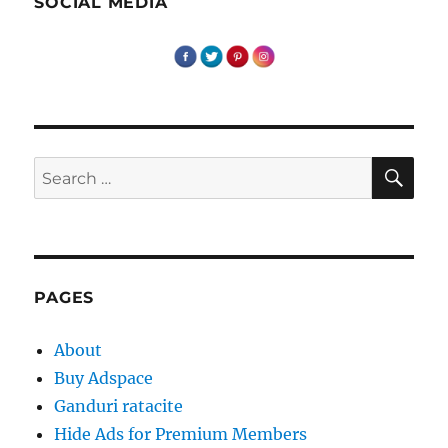
SOCIAL MEDIA
SE
Search
for:
PAGES
About
Buy Adspace
Ganduri ratacite
Hide Ads for Premium Members