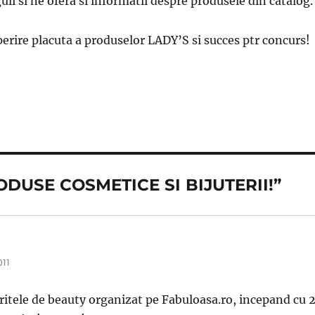
uli si ne ofera si informatii despre produsele din catalog.
erire placuta a produselor LADY’S si succes ptr concurs!
ODUSE COSMETICE SI BIJUTERII!”
011
eritele de beauty organizat pe Fabuloasa.ro, incepand cu 