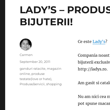
LADY’S – PRODUS
BIJUTERII!
Ce este
Lady’s
?
Author
Carmen
Compania noastr
Posted
September 20, 2011
bijuterii exclusi
on
Categories
ganduri ratacite
,
magazin
http://ladys.ro.
online
,
produse
testate(love or hate)
,
Am gasit si cata
Produse/servicii
,
shopping
Nu am nici cea m
pot spune macar 