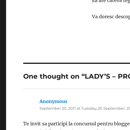
Ea are cateva reg
Va doresc descop
One thought on “LADY’S – PR
Anonymous
says:
September 20, 2011 at Tuesday,20 September, 2
Te invit sa participi la concursul pentru blogg