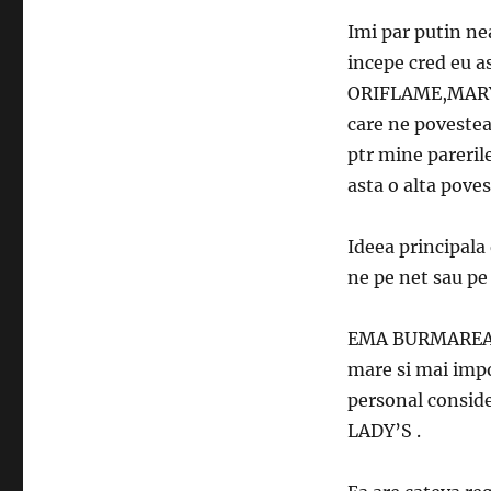
Imi par putin nea
incepe cred eu a
ORIFLAME,MARY K
care ne povestea,
ptr mine pareril
asta o alta poves
Ideea principala
ne pe net sau pe
EMA BURMARE
mare si mai impo
personal conside
LADY’S .