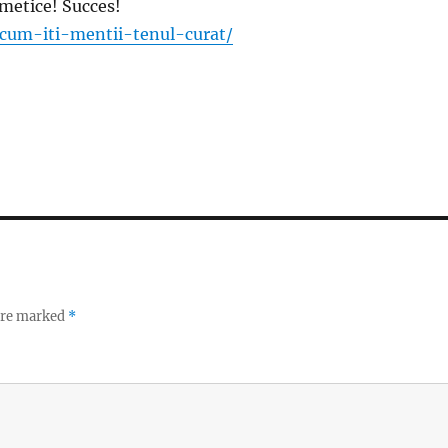
metice! Succes!
-cum-iti-mentii-tenul-curat/
 are marked
*