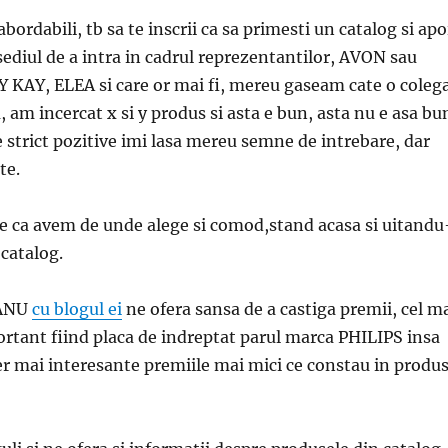
bordabili, tb sa te inscrii ca sa primesti un catalog si apo
sediul de a intra in cadrul reprezentantilor, AVON sau
AY, ELEA si care or mai fi, mereu gaseam cate o coleg
 am incercat x si y produs si asta e bun, asta nu e asa bu
e strict pozitive imi lasa mereu semne de intrebare, dar
te.
 e ca avem de unde alege si comod,stand acasa si uitandu
 catalog.
ANU
cu blogul ei
ne ofera sansa de a castiga premii, cel m
rtant fiind placa de indreptat parul marca PHILIPS insa
r mai interesante premiile mai mici ce constau in produ