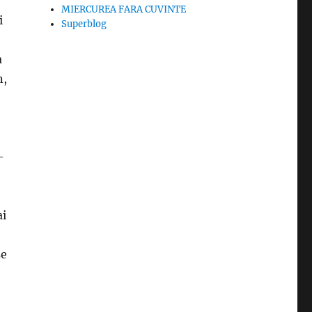
MIERCUREA FARA CUVINTE
i
Superblog
a
n,
-
ai
se