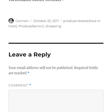
Author
Posted
Categories
Carmen
October 22, 2011
produse testate(love or
on
hate)
,
Produse/servicii
,
shopping
Leave a Reply
Your email address will not be published.
Required fields
are marked
*
COMMENT
*