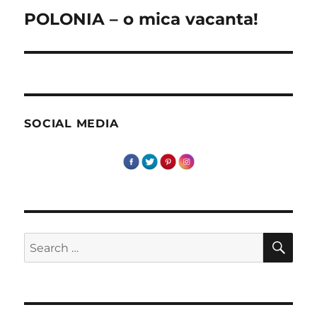
POLONIA – o mica vacanta!
Next
post:
SOCIAL MEDIA
SE
Search
for: