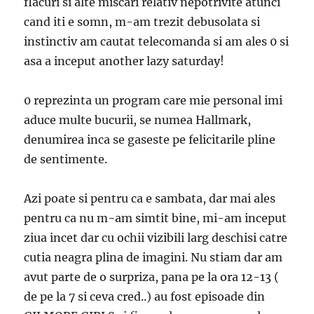
flacuri si alte miscari relativ nepotrivite atunci
cand iti e somn, m-am trezit debusolata si
instinctiv am cautat telecomanda si am ales 0 si
asa a inceput another lazy saturday!
0 reprezinta un program care mie personal imi
aduce multe bucurii, se numea Hallmark,
denumirea inca se gaseste pe felicitarile pline
de sentimente.
Azi poate si pentru ca e sambata, dar mai ales
pentru ca nu m-am simtit bine, mi-am inceput
ziua incet dar cu ochii vizibili larg deschisi catre
cutia neagra plina de imagini. Nu stiam dar am
avut parte de o surpriza, pana pe la ora 12-13 (
de pe la 7 si ceva cred..) au fost episoade din