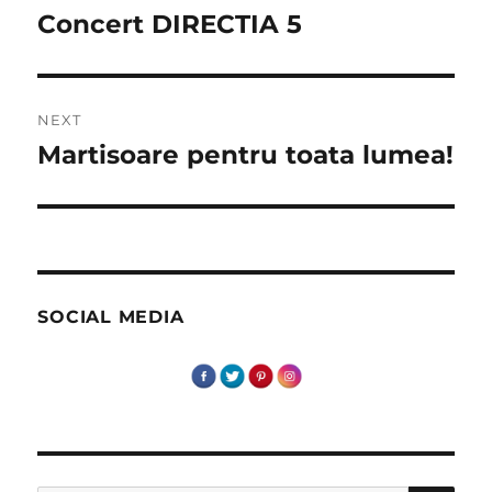
navigation
Concert DIRECTIA 5
Previous
post:
NEXT
Martisoare pentru toata lumea!
Next
post:
SOCIAL MEDIA