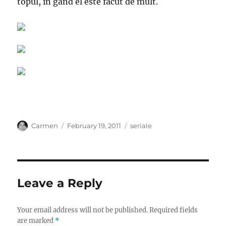
topul, in gand el este facut de mult.
Author
Posted
Categories
Carmen
February 19, 2011
seriale
on
Leave a Reply
Your email address will not be published.
Required fields
are marked
*