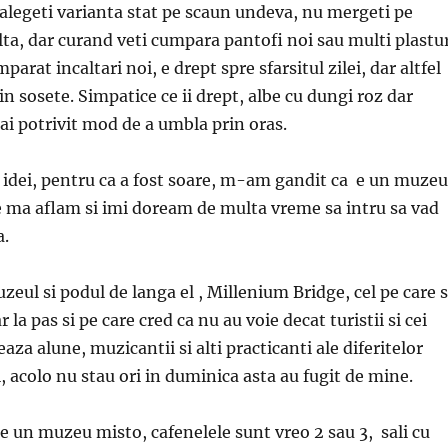
alegeti varianta stat pe scaun undeva, nu mergeti pe
alta, dar curand veti cumpara pantofi noi sau multi plastu
arat incaltari noi, e drept spre sfarsitul zilei, dar altfel
n sosete. Simpatice ce ii drept, albe cu dungi roz dar
mai potrivit mod de a umbla prin oras.
e idei, pentru ca a fost soare, m-am gandit ca e un muzeu
e ma aflam si imi doream de multa vreme sa intru sa vad
a.
ul si podul de langa el , Millenium Bridge, cel pe care 
la pas si pe care cred ca nu au voie decat turistii si cei
aza alune, muzicantii si alti practicanti ale diferitelor
, acolo nu stau ori in duminica asta au fugit de mine.
 un muzeu misto, cafenelele sunt vreo 2 sau 3, sali cu