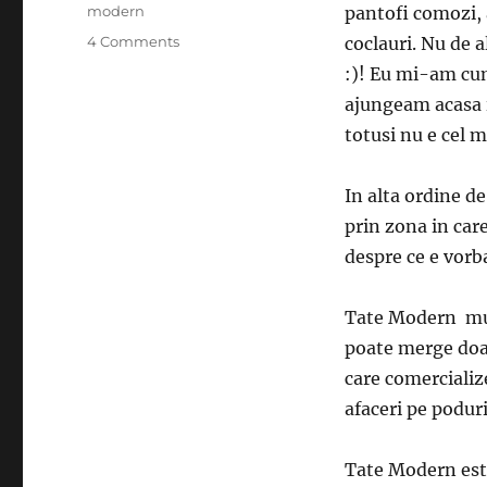
modern
pantofi comozi, 
on
4 Comments
coclauri. Nu de 
Duminica
:)! Eu mi-am cump
cu
ajungeam acasa i
soare
totusi nu e cel 
In alta ordine d
prin zona in car
despre ce e vorb
Tate Modern muze
poate merge doar 
care comercialize
afaceri pe poduri
Tate Modern este