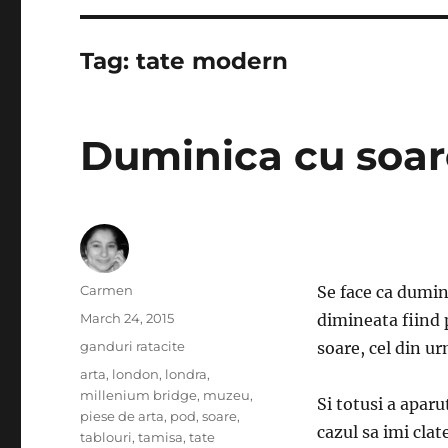
Tag:
tate modern
Duminica cu soar
Author
Carmen
Se face ca dumin
Posted
March 24, 2015
dimineata fiind p
on
Categories
ganduri ratacite
soare, cel din ur
Tags
arta
,
london
,
londra
,
millenium bridge
,
muzeu
,
Si totusi a apar
piese de arta
,
pod
,
soare
,
cazul sa imi clat
tablouri
,
tamisa
,
tate