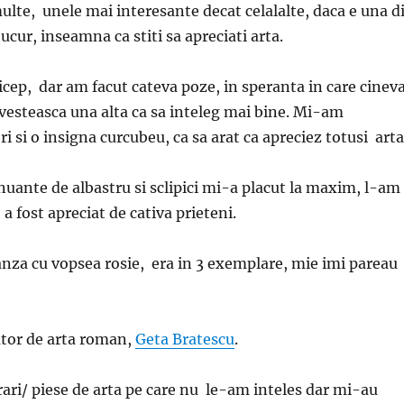
multe, unele mai interesante decat celalalte, daca e una d
ucur, inseamna ca stiti sa apreciati arta.
cep, dar am facut cateva poze, in speranta in care cinev
ovesteasca una alta ca sa inteleg mai bine. Mi-am
 si o insigna curcubeu, ca sa arat ca apreciez totusi arta
nuante de albastru si sclipici mi-a placut la maxim, l-am
a fost apreciat de cativa prieteni.
nza cu vopsea rosie, era in 3 exemplare, mie imi pareau
ator de arta roman,
Geta Bratescu
.
crari/ piese de arta pe care nu le-am inteles dar mi-au