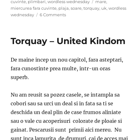
on
Tags
cuvinte
,
plimbari
,
wordless wednesday
mare
,
miercurea fara cuvinte
,
plaja
,
soare
,
torquay
,
uk
,
wordless
on
wednesday
6 Comments
Clipe
cu
soare
Torquay – United Kindom
–
Miercurea
fara
De maine incep un nou capitol, fara asteptari,
cuvinte
fara cunostinte prea multe, intr-un oras
superb.
Nu am reusit sa pozez casele, se intampla sa
cobori sau sa urci un deal si in fata sa ti se
deschida un deal plin de case frumos aliniate
sau o vale cu acoperisuri colorate de ploaie si
gainat. Pescarusii sunt primii aici mereu. Nu
sunt inca lamurita de drumuri, cai de acces mai