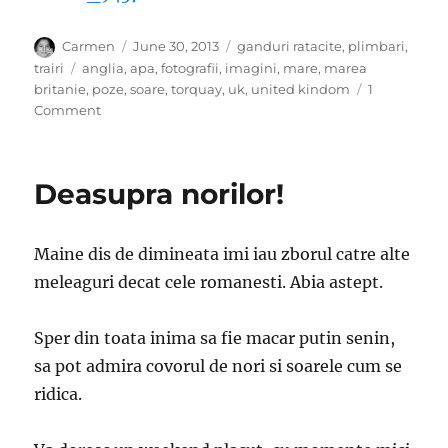
Author
Posted
Categories
Carmen
June 30, 2013
ganduri ratacite
,
plimbari
,
on
Tags
trairi
anglia
,
apa
,
fotografii
,
imagini
,
mare
,
marea
britanie
,
poze
,
soare
,
torquay
,
uk
,
united kindom
1
on
Comment
Torquay
–
United
Deasupra norilor!
Kindom
Maine dis de dimineata imi iau zborul catre alte
meleaguri decat cele romanesti. Abia astept.
Sper din toata inima sa fie macar putin senin,
sa pot admira covorul de nori si soarele cum se
ridica.