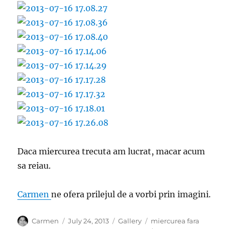
Daca miercurea trecuta am lucrat, macar acum
sa reiau.
Carmen
ne ofera prilejul de a vorbi prin imagini.
Author
Posted
Format
Categories
Carmen
July 24, 2013
Gallery
miercurea fara