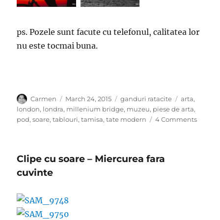
ps. Pozele sunt facute cu telefonul, calitatea lor
nu este tocmai buna.
Author
Posted
Categories
Tags
Carmen
March 24, 2015
ganduri ratacite
arta
,
on
london
,
londra
,
millenium bridge
,
muzeu
,
piese de arta
,
on
pod
,
soare
,
tablouri
,
tamisa
,
tate modern
4 Comments
Dumin
cu
soare
Clipe cu soare – Miercurea fara
cuvinte