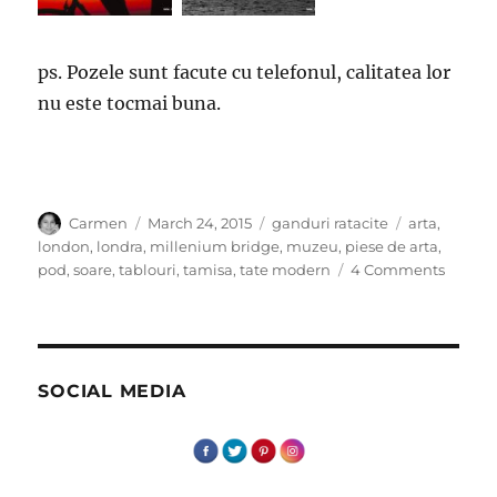
ps. Pozele sunt facute cu telefonul, calitatea lor
nu este tocmai buna.
Author
Posted
Categories
Tags
Carmen
March 24, 2015
ganduri ratacite
arta
,
on
london
,
londra
,
millenium bridge
,
muzeu
,
piese de arta
,
on
pod
,
soare
,
tablouri
,
tamisa
,
tate modern
4 Comments
Dumin
cu
soare
SOCIAL MEDIA