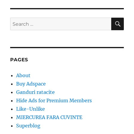
SE
Search
for:
PAGES
About
Buy Adspace
Ganduri ratacite
Hide Ads for Premium Members
Like-Unlike
MIERCUREA FARA CUVINTE
Superblog