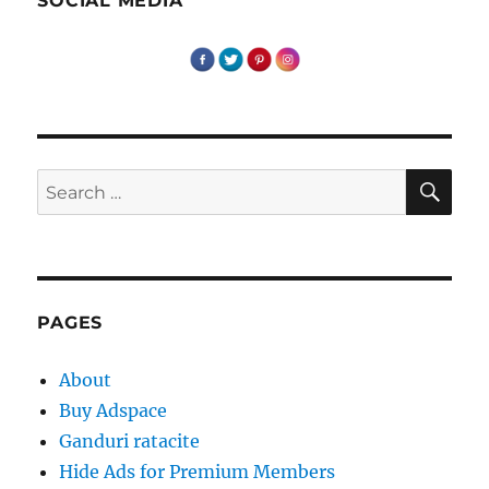
SOCIAL MEDIA
SE
Search
for:
PAGES
About
Buy Adspace
Ganduri ratacite
Hide Ads for Premium Members