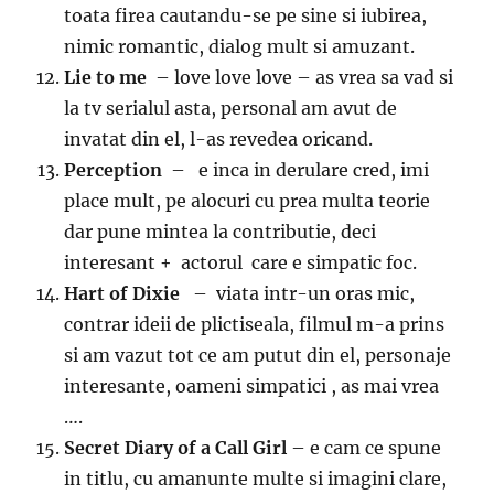
toata firea cautandu-se pe sine si iubirea,
nimic romantic, dialog mult si amuzant.
Lie to me
– love love love – as vrea sa vad si
la tv serialul asta, personal am avut de
invatat din el, l-as revedea oricand.
Perception
– e inca in derulare cred, imi
place mult, pe alocuri cu prea multa teorie
dar pune mintea la contributie, deci
interesant + actorul care e simpatic foc.
Hart of Dixie
– viata intr-un oras mic,
contrar ideii de plictiseala, filmul m-a prins
si am vazut tot ce am putut din el, personaje
interesante, oameni simpatici , as mai vrea
….
Secret Diary of a Call Girl
– e cam ce spune
in titlu, cu amanunte multe si imagini clare,