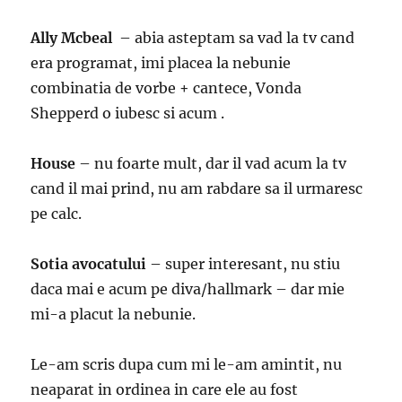
Ally Mcbeal
– abia asteptam sa vad la tv cand
era programat, imi placea la nebunie
combinatia de vorbe + cantece, Vonda
Shepperd o iubesc si acum .
House
– nu foarte mult, dar il vad acum la tv
cand il mai prind, nu am rabdare sa il urmaresc
pe calc.
Sotia avocatului
– super interesant, nu stiu
daca mai e acum pe diva/hallmark – dar mie
mi-a placut la nebunie.
Le-am scris dupa cum mi le-am amintit, nu
neaparat in ordinea in care ele au fost