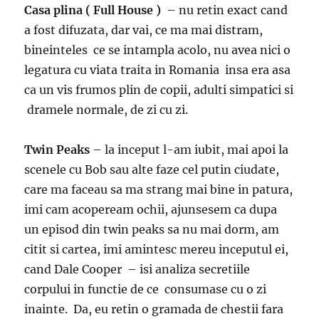
Casa plina ( Full House )
– nu retin exact cand
a fost difuzata, dar vai, ce ma mai distram,
bineinteles ce se intampla acolo, nu avea nici o
legatura cu viata traita in Romania insa era asa
ca un vis frumos plin de copii, adulti simpatici si
dramele normale, de zi cu zi.
Twin Peaks
– la inceput l-am iubit, mai apoi la
scenele cu Bob sau alte faze cel putin ciudate,
care ma faceau sa ma strang mai bine in patura,
imi cam acopeream ochii, ajunsesem ca dupa
un episod din twin peaks sa nu mai dorm, am
citit si cartea, imi amintesc mereu inceputul ei,
cand Dale Cooper – isi analiza secretiile
corpului in functie de ce consumase cu o zi
inainte. Da, eu retin o gramada de chestii fara