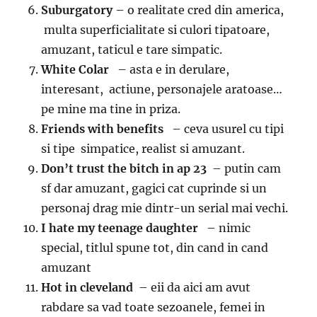
Suburgatory
– o realitate cred din america,
multa superficialitate si culori tipatoare,
amuzant, taticul e tare simpatic.
White Colar
– asta e in derulare,
interesant, actiune, personajele aratoase…
pe mine ma tine in priza.
Friends with benefits
– ceva usurel cu tipi
si tipe simpatice, realist si amuzant.
Don’t trust the bitch in ap 23
– putin cam
sf dar amuzant, gagici cat cuprinde si un
personaj drag mie dintr-un serial mai vechi.
I hate my teenage daughter
– nimic
special, titlul spune tot, din cand in cand
amuzant
Hot in cleveland
– eii da aici am avut
rabdare sa vad toate sezoanele, femei in