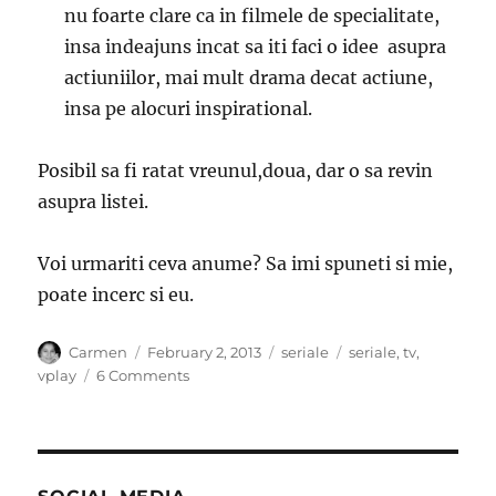
nu foarte clare ca in filmele de specialitate,
insa indeajuns incat sa iti faci o idee asupra
actiuniilor, mai mult drama decat actiune,
insa pe alocuri inspirational.
Posibil sa fi ratat vreunul,doua, dar o sa revin
asupra listei.
Voi urmariti ceva anume? Sa imi spuneti si mie,
poate incerc si eu.
Author
Posted
Categories
Tags
Carmen
February 2, 2013
seriale
seriale
,
tv
,
on
on
vplay
6 Comments
SERIALE
dulce
dependenta
!