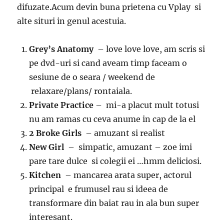
difuzate.Acum devin buna prietena cu Vplay si
alte situri in genul acestuia.
Grey’s Anatomy
– love love love, am scris si
pe dvd-uri si cand aveam timp faceam o
sesiune de o seara / weekend de
relaxare/plans/ rontaiala.
Private Practice
– mi-a placut mult totusi
nu am ramas cu ceva anume in cap de la el
2 Broke Girls
– amuzant si realist
New Girl
– simpatic, amuzant – zoe imi
pare tare dulce si colegii ei …hmm deliciosi.
Kitchen
– mancarea arata super, actorul
principal e frumusel rau si ideea de
transformare din baiat rau in ala bun super
interesant.