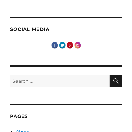
Visand
la
produse
LUSH
SOCIAL MEDIA
SE
Search
for:
PAGES
About