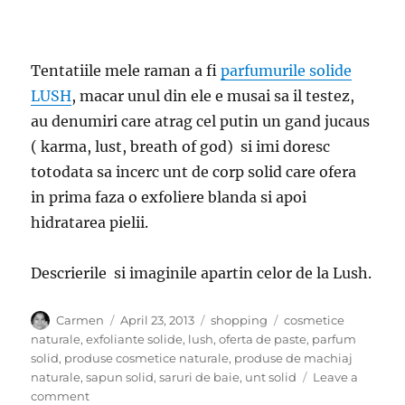
Tentatiile mele raman a fi
parfumurile solide
LUSH
, macar unul din ele e musai sa il testez,
au denumiri care atrag cel putin un gand jucaus
( karma, lust, breath of god) si imi doresc
totodata sa incerc unt de corp solid care ofera
in prima faza o exfoliere blanda si apoi
hidratarea pielii.
Descrierile si imaginile apartin celor de la Lush.
Author
Posted
Categories
Tags
Carmen
April 23, 2013
shopping
cosmetice
on
naturale
,
exfoliante solide
,
lush
,
oferta de paste
,
parfum
solid
,
produse cosmetice naturale
,
produse de machiaj
naturale
,
sapun solid
,
saruri de baie
,
unt solid
Leave a
on
comment