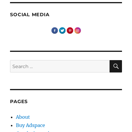
–
o
provocare
SOCIAL MEDIA
personala!
SE
Search
for:
PAGES
About
Buy Adspace