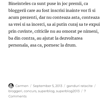
Bineinteles ca sunt puse in joc premii, ca
bloggerii care au fost inscrisi inainte vor fi si
acum prezenti, dar nu conteaza asta, conteaza
sa vrei si sa incerci, sa ai putin curaj sa te expui
prin cuvinte, criticile nu au omorat pe nimeni,
ba din contra, au ajutat la dezvoltarea
personala, asa ca, pornesc la drum.
Author
Posted
Categories
Tags
Carmen
September 5, 2013
ganduri ratacite
on
bloggeri
,
concurs
,
superblog
,
superblog2013
7
on
Comments
Superblog
2013