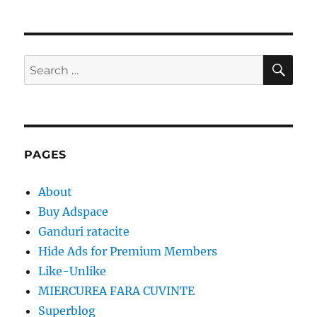
SE
Search
for:
PAGES
About
Buy Adspace
Ganduri ratacite
Hide Ads for Premium Members
Like-Unlike
MIERCUREA FARA CUVINTE
Superblog