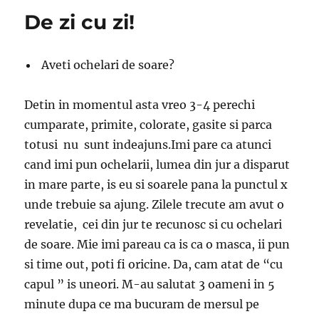
De zi cu zi!
Aveti ochelari de soare?
Detin in momentul asta vreo 3-4 perechi
cumparate, primite, colorate, gasite si parca
totusi nu sunt indeajuns.Imi pare ca atunci
cand imi pun ochelarii, lumea din jur a disparut
in mare parte, is eu si soarele pana la punctul x
unde trebuie sa ajung. Zilele trecute am avut o
revelatie, cei din jur te recunosc si cu ochelari
de soare. Mie imi pareau ca is ca o masca, ii pun
si time out, poti fi oricine. Da, cam atat de “cu
capul ” is uneori. M-au salutat 3 oameni in 5
minute dupa ce ma bucuram de mersul pe