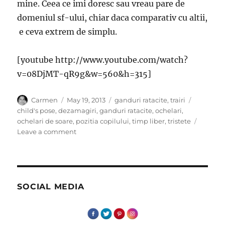
mine. Ceea ce imi doresc sau vreau pare de
domeniul sf-ului, chiar daca comparativ cu altii,
e ceva extrem de simplu.
[youtube http://www.youtube.com/watch?
v=08DjMT-qR9g&w=560&h=315]
Author
Posted
Categories
Tags
Carmen
May 19, 2013
ganduri ratacite
,
trairi
on
child's pose
,
dezamagiri
,
ganduri ratacite
,
ochelari
,
ochelari de soare
,
pozitia copilului
,
timp liber
,
tristete
on
Leave a comment
De
zi
cu
zi!
SOCIAL MEDIA