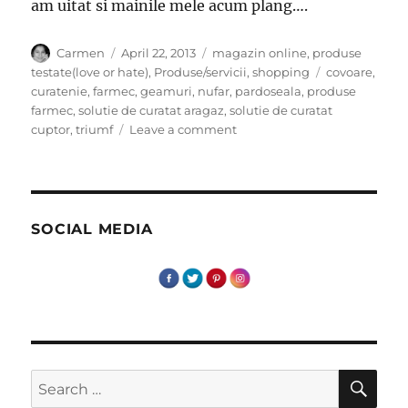
am uitat si mainile mele acum plang….
Author
Posted
Categories
Carmen
April 22, 2013
magazin online
,
produse
on
Tags
testate(love or hate)
,
Produse/servicii
,
shopping
covoare
,
curatenie
,
farmec
,
geamuri
,
nufar
,
pardoseala
,
produse
farmec
,
solutie de curatat aragaz
,
solutie de curatat
on
cuptor
,
triumf
Leave a comment
Curatenia
de
primavara
SOCIAL MEDIA
SE
Search
for: