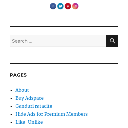
SE
Search
for:
PAGES
About
Buy Adspace
Ganduri ratacite
Hide Ads for Premium Members
Like-Unlike