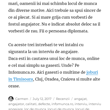
mari, oamenii isi mai schimba locul de munca
din diverse motive. Aici trebuie sa spui sincer de
ce ai plecat. Si ai mare grija cum vorbesti de
fostul angajator. Nu e indicat absolut deloc sa il
vorbesti de rau. Fii o persoana diplomata.
Cu aceste trei intrebari te vei intalni cu
siguranta la un interviu de angajare.
Daca esti in cautarea unui loc de munca, online
e cel mai simplu sa gasesti. Unde? Pe
Infomunca.ro. Aici gasesti o multime de
joburi
in Timisoara
, Cluj, Oradea, Craiova si multe alte
orase.
Author
Posted
Categories
Tags
Carmen
July 12, 2017
Recenzii
angajat
,
on
angajator
,
calitati
,
defecte
,
infomunca.ro
,
interviu
,
interviu
angajare
,
loc de munca
,
locuri de munca
,
locuri de