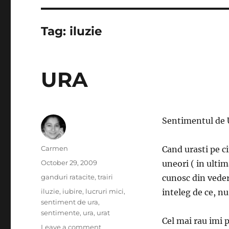
Tag:
iluzie
URA
Sentimentul de U
Author
Carmen
Cand urasti pe c
Posted
October 29, 2009
uneori ( in ulti
on
Categories
ganduri ratacite
,
trairi
cunosc din vedere
Tags
iluzie
,
iubire
,
lucruri mici
,
inteleg de ce, n
sentiment de ura
,
sentimente
,
ura
,
urat
Cel mai rau imi 
on
Leave a comment