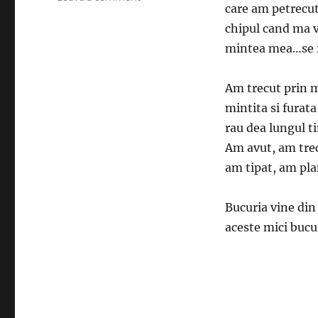
care am petrecut
URA
chipul cand ma v
mintea mea…se i
Am trecut prin mu
mintita si furata
rau dea lungul t
Am avut, am tre
am tipat, am pla
Bucuria vine din 
aceste mici bucu