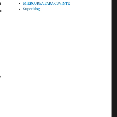
a
MIERCUREA FARA CUVINTE
Superblog
in
t
e