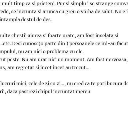
 mult timp ca si prieteni. Pur si simplu i se strange cumv
ede, se incrunta si arunca cu greu o vorba de salut. Nu e 
ntampla destul de des.
lte chestii aiurea si foarte urate, am fost inselata si
 ..etc. Desi cunosc(o parte din ) persoanele ce mi-au facu
impului, nu am nici o problema cu ele.
cut peste. Nu am urat nici un moment. Am fost nervoasa,
ns, am regretat si incet incet au trecut….
lucruri mici, cele de zi cu zi…, nu cred ca te poti bucura d
rii, daca pastrezi chipul incruntat mereu.