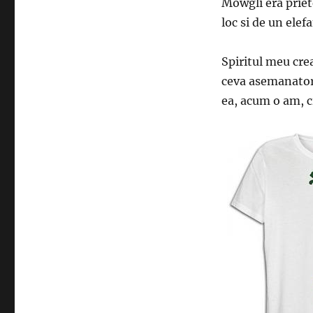
Mowgli era priete
loc si de un ele
Spiritul meu cre
ceva asemanator 
ea, acum o am, c