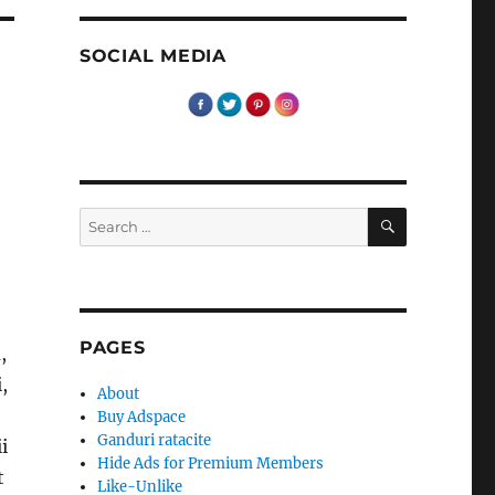
SOCIAL MEDIA
SEARCH
Search
for:
PAGES
,
,
About
Buy Adspace
Ganduri ratacite
i
Hide Ads for Premium Members
t
Like-Unlike