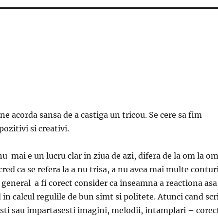
e acorda sansa de a castiga un tricou. Se cere sa fim
pozitivi si creativi.
 mai e un lucru clar in ziua de azi, difera de la om la om
 cred ca se refera la a nu trisa, a nu avea mai multe conturi
 in general a fi corect consider ca inseamna a reactiona asa
in calcul regulile de bun simt si politete. Atunci cand scri
esti sau impartasesti imagini, melodii, intamplari – corec