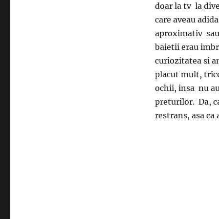
doar la tv la dive
care aveau adida
aproximativ sau 
baietii erau imb
curiozitatea si 
placut mult, tric
ochii, insa nu a
preturilor. Da, 
restrans, asa ca