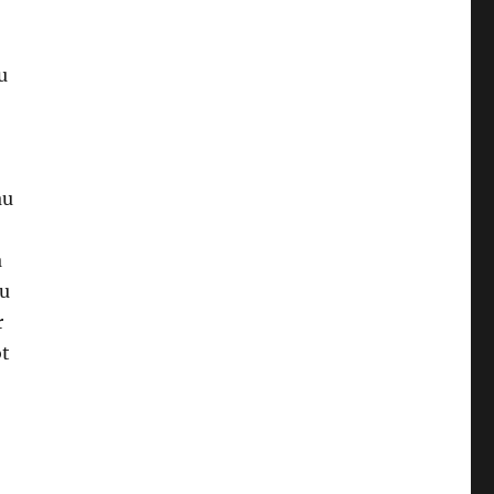
u
au
a
nu
r
ot