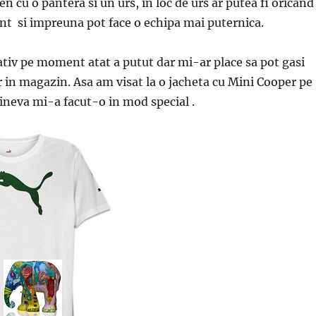
n cu o pantera si un urs, in loc de urs ar putea fi oricand
fant si impreuna pot face o echipa mai puternica.
ativ pe moment atat a putut dar mi-ar place sa pot gasi
in magazin. Asa am visat la o jacheta cu Mini Cooper pe
ineva mi-a facut-o in mod special .