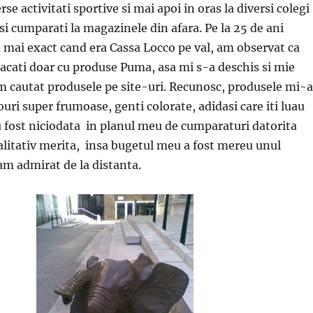
rse activitati sportive si mai apoi in oras la diversi colegi
si cumparati la magazinele din afara. Pe la 25 de ani
mai exact cand era Cassa Locco pe val, am observat ca
racati doar cu produse Puma, asa mi s-a deschis si mie
am cautat produsele pe site-uri. Recunosc, produsele mi-
ouri super frumoase, genti colorate, adidasi care iti luau
u fost niciodata in planul meu de cumparaturi datorita
calitativ merita, insa bugetul meu a fost mereu unul
 am admirat de la distanta.