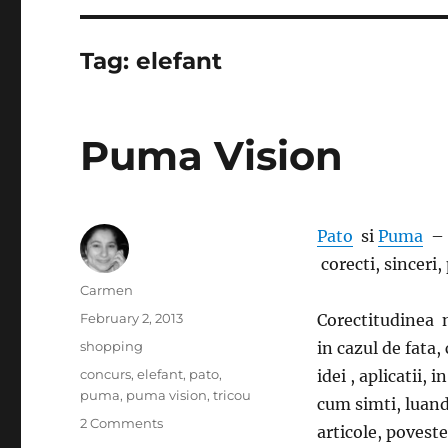
Tag:
elefant
Puma Vision
Pato
si
Puma
– n
corecti, sinceri, 
Author
Carmen
Posted
February 2, 2013
Corectitudinea nu
on
Categories
shopping
in cazul de fata,
Tags
concurs
,
elefant
,
pato
,
idei , aplicatii,
puma
,
puma vision
,
tricou
cum simti, luand 
on
2 Comments
articole, povest
Puma