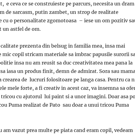
t, e ceva ce se construieste pe parcurs, necesita un dram
am de sarcasm, putin zambet, un strop de realitate
e cu o personalitate zgomotoasa – iese un om pozitiv sa
t un astfel de om.
 calitate prezenta din belsug in familia mea, insa mai
e mic copil stricam materiale sa imbrac papusile surorii s
litie insa nu am reusit sa duc creativitatea mea pana la
 sa iasa un produs finit, demn de admirat. Sora sau mam
a crearea de lucruri folositoare pe langa casa. Pentru ca 
le mele forte, a fi creativ in acest caz, va insemna sa ofe
tricou cu ajutorul lui paint si a unor imagini. Doar asa p
ricou Puma realizat de Pato sau doar a unui tricou Puma
 am vazut prea multe pe piata cand eram copil, vedeam