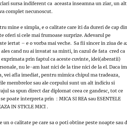
eclari sursa indiferent ca aceasta inseamna un ziar, un alt
eva complet necunoscut.
ru mine e simpla, e o calitate care iti da dureri de cap di
te oferi si cele mai frumoase surprize. Adevarul pe
te iertat – e o vorba mai veche. Sa fii sincer in ziua de a
ales cand nu ai invatat sa minti, in cazul de fata cred ca
 exprimata prin faptul ca aceste cuvinte, idei(aberatii)
sonale, nu le-am luat nici de la tine nici de la el. Daca im
a, vei afla imediat, pentru mimica chipul ma tradeaza,
ile membrelor sau ale corpului sunt un alt indiciu si
ajul sa spun direct dar diplomat ceea ce gandesc, tot ce
 se poate interpreta prin : MICA SI REA sau ESENTELE
AZA IN STICLE MICI .
e un o calitate pe care sa o poti obtine peste noapte sau 