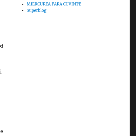
MIERCUREA FARA CUVINTE
Superblog
n
zi
i
de