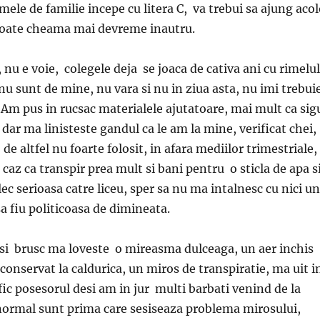
mele de familie incepe cu litera C, va trebui sa ajung aco
 poate cheama mai devreme inautru.
 nu e voie, colegele deja se joaca de cativa ani cu rimelul
 nu sunt de mine, nu vara si nu in ziua asta, nu imi trebui
. Am pus in rucsac materialele ajutatoare, mai mult ca sig
 dar ma linisteste gandul ca le am la mine, verificat chei,
de altfel nu foarte folosit, in afara mediilor trimestriale,
 caz ca transpir prea mult si bani pentru o sticla de apa s
ec serioasa catre liceu, sper sa nu ma intalnesc cu nici un
a fiu politicoasa de dimineata.
 si brusc ma loveste o mireasma dulceaga, un aer inchis
 conservat la caldurica, un miros de transpiratie, ma uit i
fic posesorul desi am in jur multi barbati venind de la
ormal sunt prima care sesiseaza problema mirosului,