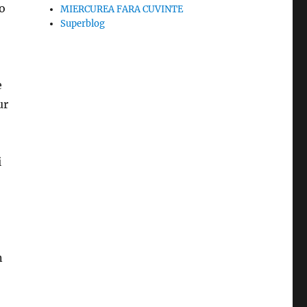
lo
MIERCUREA FARA CUVINTE
Superblog
e
ur
i
n