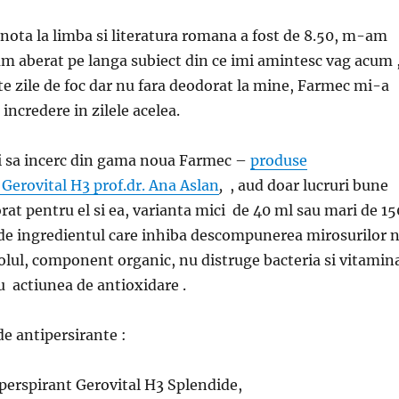
 nota la limba si literatura romana a fost de 8.50, m-am
 am aberat pe langa subiect din ce imi amintesc vag acum 
te zile de foc dar nu fara deodorat la mine, Farmec mi-a
incredere in zilele acelea.
 sa incerc din gama noua Farmec –
produse
 Gerovital H3 prof.dr. Ana Aslan
,
, aud doar lucruri bune
rat pentru el si ea, varianta mici de 40 ml sau mari de 15
 de ingredientul care inhiba descompunerea mirosurilor 
olul, component organic, nu distruge bacteria si vitamin
u actiunea de antioxidare .
de antipersirante :
perspirant Gerovital H3 Splendide,