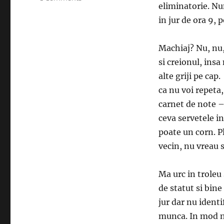
eliminatorie. Nu
Partener
de
in jur de ora 9,
cursa
lunga
Machiaj? Nu, nu,
si creionul, insa
alte griji pe cap
ca nu voi repeta,
carnet de note – 
ceva servetele in
poate un corn. Pl
vecin, nu vreau s
Ma urc in troleu
de statut si bine
jur dar nu identi
munca. In mod n