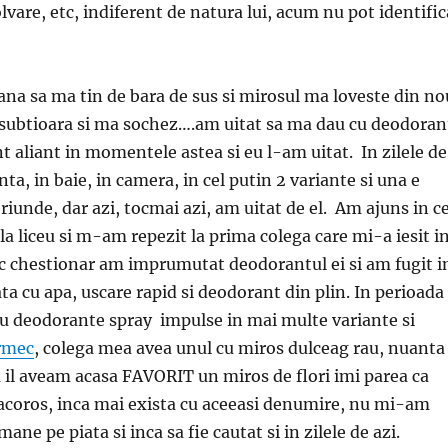
lvare, etc, indiferent de natura lui, acum nu pot identific
ana sa ma tin de bara de sus si mirosul ma loveste din no
 subtioara si ma sochez….am uitat sa ma dau cu deodoran
t aliant in momentele astea si eu l-am uitat. In zilele de
nta, in baie, in camera, in cel putin 2 variante si una e
iunde, dar azi, tocmai azi, am uitat de el. Am ajuns in c
la liceu si m-am repezit la prima colega care mi-a iesit i
c chestionar am imprumutat deodorantul ei si am fugit i
ta cu apa, uscare rapid si deodorant din plin. In perioada
u deodorante spray impulse in mai multe variante si
rmec
, colega mea avea unul cu miros dulceag rau, nuanta
u il aveam acasa FAVORIT un miros de flori imi parea ca
racoros, inca mai exista cu aceeasi denumire, nu mi-am
ane pe piata si inca sa fie cautat si in zilele de azi.