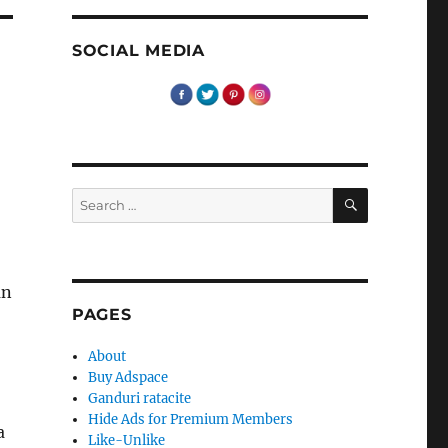
SOCIAL MEDIA
SEARCH
Search
for:
an
PAGES
About
Buy Adspace
Ganduri ratacite
Hide Ads for Premium Members
a
Like-Unlike