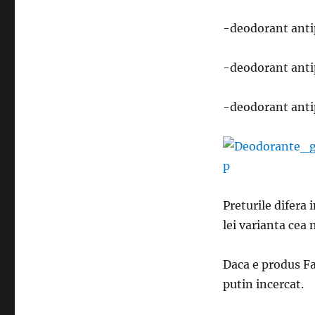
-deodorant antip
-deodorant antip
-deodorant antip
Preturile difera 
lei varianta cea
Daca e produs F
putin incercat.