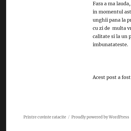
Fara a ma lauda, 
in momentul asta
unghii pana la p
cu zi de multa v
calitate si la un
imbunatateste.
Acest post a fos
Printre cuvinte ratacite
Proudly powered by WordPress