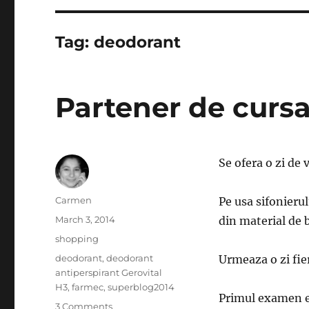
Tag:
deodorant
Partener de curs
Se ofera o zi de 
Author
Carmen
Pe usa sifonieru
Posted
March 3, 2014
din material de b
on
Categories
shopping
Tags
deodorant
,
deodorant
Urmeaza o zi fie
antiperspirant Gerovital
H3
,
farmec
,
superblog2014
Primul examen es
on
3 Comments