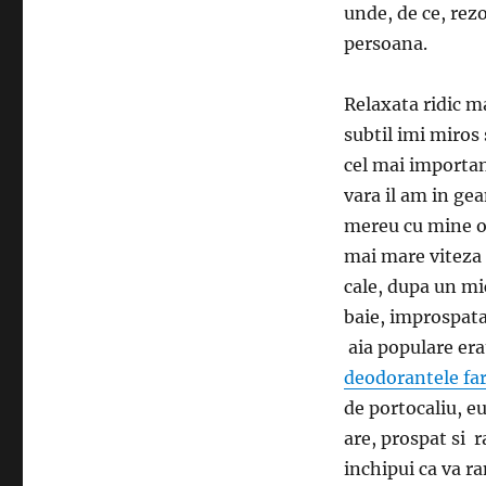
unde, de ce, rezo
persoana.
Relaxata ridic m
subtil imi miros
cel mai importan
vara il am in gea
mereu cu mine or
mai mare viteza 
cale, dupa un mi
baie, improspata
aia populare era
deodorantele fa
de portocaliu, e
are, prospat si 
inchipui ca va ram