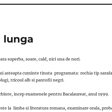
a lunga
vara superba, soare, cald, nici una de nori.
lui asteapta cuminte tinuta programata: rochia tip saraf
lugi, tricoul alb si pantofii negri.
rbinte, incep examenele pentru Bacalaureat, anul 1999.
te la limba si literatura romana, examinare orala, prob