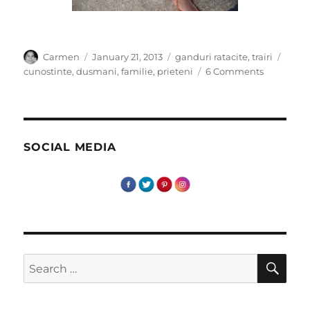
Author
Posted
Categories
Tags
Carmen
January 21, 2013
ganduri ratacite
,
trairi
on
on
cunostinte
,
dusmani
,
familie
,
prieteni
6 Comments
Prieteni,
dusmani
sau
simple
cunostint
SOCIAL MEDIA
SE
Search
for: