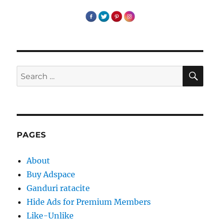
SE
Search
for:
PAGES
About
Buy Adspace
Ganduri ratacite
Hide Ads for Premium Members
Like-Unlike