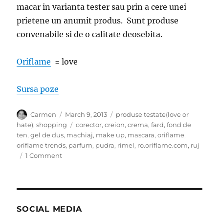
macar in varianta tester sau prin a cere unei
prietene un anumit produs. Sunt produse
convenabile si de o calitate deosebita.
Oriflame
= love
Sursa poze
Author
Posted
Categories
Carmen
March 9, 2013
produse testate(love or
on
Tags
hate)
,
shopping
corector
,
creion
,
crema
,
fard
,
fond de
ten
,
gel de dus
,
machiaj
,
make up
,
mascara
,
oriflame
,
oriflame trends
,
parfum
,
pudra
,
rimel
,
ro.oriflame.com
,
ruj
on
1 Comment
Reteta
frumusetii
de
zi
cu
SOCIAL MEDIA
zi