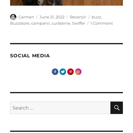
Author
Posted
Categories
Tags
Carmen
June 21, 2022
Recenzii
buzz
,
on
on
Buzzstore
,
campanii
,
curățenie
,
Swiffer
1 Comment
Mop
Swiffer
–
real
ajutor
SOCIAL MEDIA
in
casa
SE
Search
for: