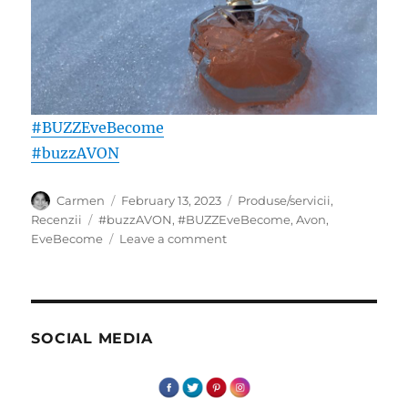
#BUZZEveBecome
#buzzAVON
Author
Posted
Categories
Carmen
February 13, 2023
Produse/servicii
,
on
Tags
Recenzii
#buzzAVON
,
#BUZZEveBecome
,
Avon
,
on
EveBecome
Leave a comment
Metamorfoze
Eve
Become
SOCIAL MEDIA