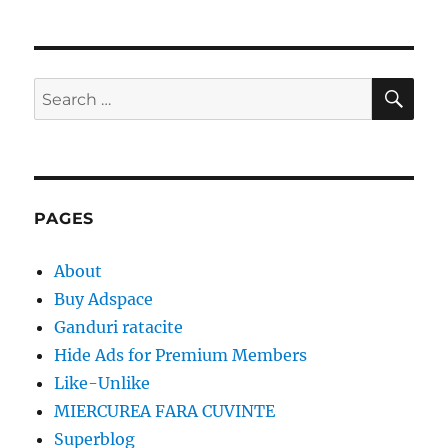
SE
Search
for:
PAGES
About
Buy Adspace
Ganduri ratacite
Hide Ads for Premium Members
Like-Unlike
MIERCUREA FARA CUVINTE
Superblog