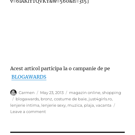
v=6lAKlYTQVKY&w=560&h=315]
Acest articol participa la o campanie de pe
BLOGAWARDS
Author
Posted
Categories
Carmen
May 23, 2013
magazin online
,
shopping
on
Tags
blogawards
,
bronz
,
costume de baie
,
just4girls.ro
,
lenjerie intima
,
lenjerie sexy
,
muzica
,
plaja
,
vacanta
on
Leave a comment
Remediu
contra
tristetii