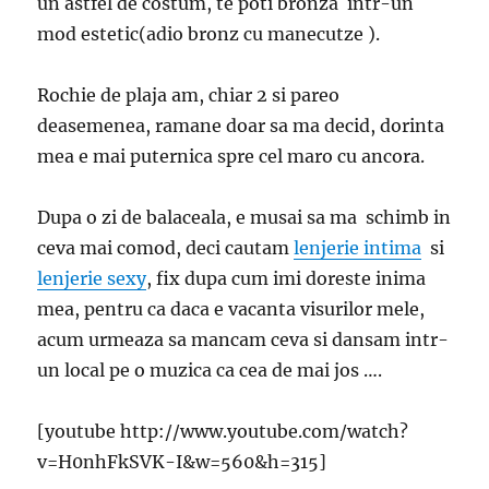
un astfel de costum, te poti bronza intr-un
mod estetic(adio bronz cu manecutze ).
Rochie de plaja am, chiar 2 si pareo
deasemenea, ramane doar sa ma decid, dorinta
mea e mai puternica spre cel maro cu ancora.
Dupa o zi de balaceala, e musai sa ma schimb in
ceva mai comod, deci cautam
lenjerie intima
si
lenjerie sexy
, fix dupa cum imi doreste inima
mea, pentru ca daca e vacanta visurilor mele,
acum urmeaza sa mancam ceva si dansam intr-
un local pe o muzica ca cea de mai jos ….
[youtube http://www.youtube.com/watch?
v=H0nhFkSVK-I&w=560&h=315]