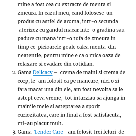
mine a fost cea cu extracte de menta si
zmeura. In cazul meu, cand folosesc un
produs cu astfel de aroma, intr-o secunda
aterizez cu gandul macar intr-o gradina sau
padure cu mana intr-o tufa de zmeura in
timp ce picioarele goale calca menta din
neatentie, pentru mine e ca o mica oaza de
relaxare si evadare din cotidian.
Gama
Delicacy
– crema de maini si crema de
corp, le-am folosit ca pe mancare, nici o zi
fara macar una din ele, am fost nevoita sa le
astept ceva vreme, tot intarziau sa ajunga in
mainile mele si asteptarea a sporit
curiozitatea, care in final a fost satisfacuta,
mi-au placut mult.
Gama
Tender Care
am folosit trei feluri de