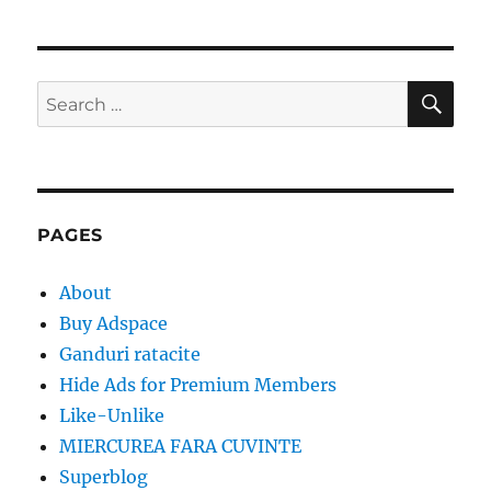
SE
Search
for:
PAGES
About
Buy Adspace
Ganduri ratacite
Hide Ads for Premium Members
Like-Unlike
MIERCUREA FARA CUVINTE
Superblog