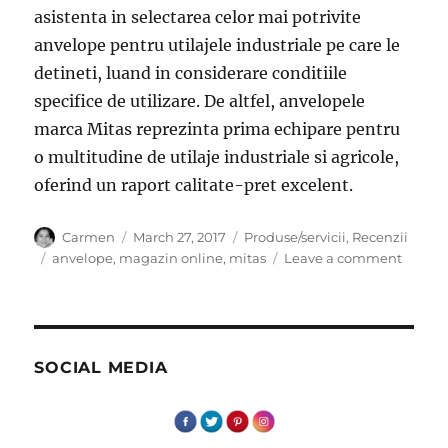
asistenta in selectarea celor mai potrivite
anvelope pentru utilajele industriale pe care le
detineti, luand in considerare conditiile
specifice de utilizare. De altfel, anvelopele
marca Mitas reprezinta prima echipare pentru
o multitudine de utilaje industriale si agricole,
oferind un raport calitate-pret excelent.
Author
Posted
Categories
Carmen
March 27, 2017
Produse/servicii
,
Recenzii
on
Tags
on
anvelope
,
magazin online
,
mitas
Leave a comment
De
ce
sa
optati
pentru
SOCIAL MEDIA
anvelo
industr
MITAS