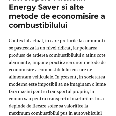
a
Energy Saver si alte
anvelopei
metode de economisire a
pentru
mașina
combustibilului
mea?
Contextul actual, in care preturile la carburanti
se pastreaza la un nivel ridicat, iar poluarea
produsa de arderea combustibilului a atins cote
alarmante, impune practicarea unor metode de
economisire a combustibilului cu care ne
alimentam vehiculele. In prezent, in societatea
moderna este imposibil sa ne imaginam o lume
fara masini pentru transportul propriu, in
comun sau pentru transportul marfurilor. Insa
depinde de fiecare sofer sa valorifice la
maximum combustibilul pus in autovehiculul