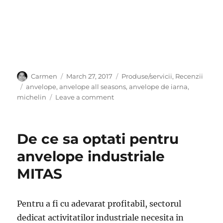
Author
Posted
Categories
Carmen
March 27, 2017
Produse/servicii
,
Recenzii
on
Tags
anvelope
,
anvelope all seasons
,
anvelope de iarna
,
on
michelin
Leave a comment
Anvelopele
Michelin
Energy
De ce sa optati pentru
Saver
si
anvelope industriale
alte
MITAS
metode
de
economisire
a
Pentru a fi cu adevarat profitabil, sectorul
combustibilului
dedicat activitatilor industriale necesita in