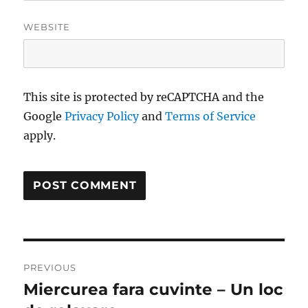
WEBSITE
This site is protected by reCAPTCHA and the
Google
Privacy Policy
and
Terms of Service
apply.
Post
PREVIOUS
navigation
Miercurea fara cuvinte – Un loc
Previous
post: