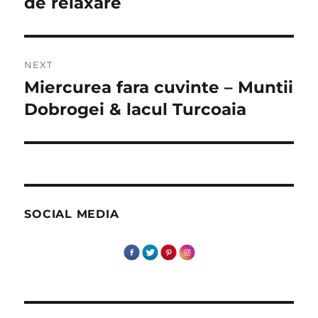
de relaxare
NEXT
Miercurea fara cuvinte – Muntii
Next
post:
Dobrogei & lacul Turcoaia
SOCIAL MEDIA