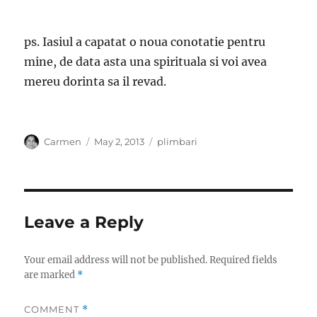
ps. Iasiul a capatat o noua conotatie pentru
mine, de data asta una spirituala si voi avea
mereu dorinta sa il revad.
Author
Posted
Categories
Carmen
May 2, 2013
plimbari
on
Leave a Reply
Your email address will not be published.
Required fields
are marked
*
COMMENT
*