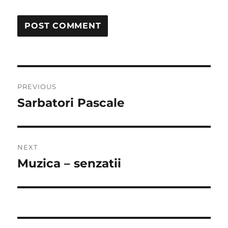
Post
PREVIOUS
navigation
Sarbatori Pascale
Previous
post:
NEXT
Muzica – senzatii
Next
post: