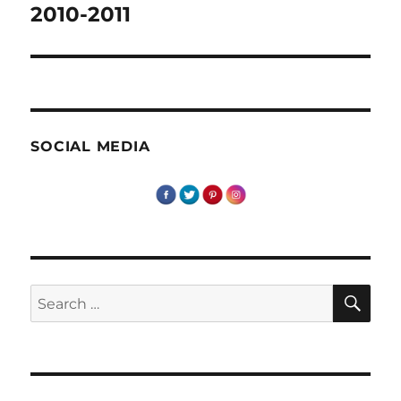
2010-2011
Next
post:
SOCIAL MEDIA
SE
Search
for: