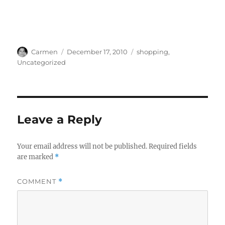
Author
Posted
Categories
Carmen
December 17, 2010
shopping
,
on
Uncategorized
Leave a Reply
Your email address will not be published.
Required fields
are marked
*
COMMENT
*