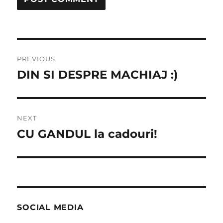
Post
PREVIOUS
navigation
DIN SI DESPRE MACHIAJ :)
Previous
post:
NEXT
CU GANDUL la cadouri!
Next
post:
SOCIAL MEDIA