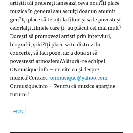
artiştii tăi preferaţi lansează ceva nou?Îţi place
muzica în general sau asculţi doar un anumit
gen?Îţi place să te uiţi la filme şi să le povesteşti
celorlalţi filmele care ţi-au plăcut cel mai mult?
Doreşti să promovezi artişti prin interviuri,
biografii, ştiri?Îţi place să te distrezi la
concerte, să faci poze, iar a doua zi să
povesteşti atmosfera?Alătură-te echipei
ONmusique.info – un site cu şi despre
muzică!Contact:
onmusique@yahoo.com
Onmusique.info – Pentru că muzica aparţine
tuturor!
Reply