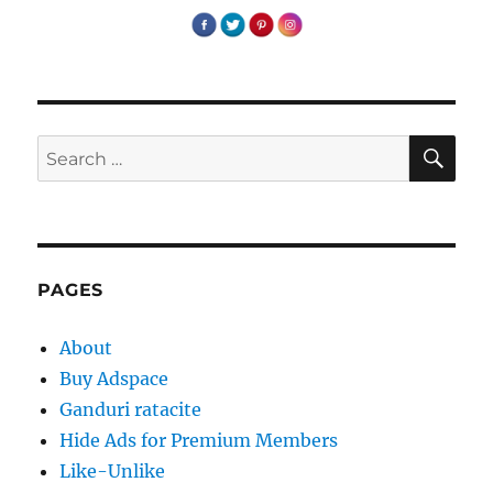
SE
Search
for:
PAGES
About
Buy Adspace
Ganduri ratacite
Hide Ads for Premium Members
Like-Unlike