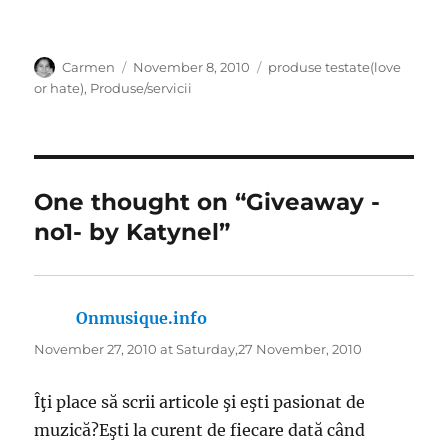
Author
Posted
Categories
Carmen
November 8, 2010
produse testate(love
on
or hate)
,
Produse/servicii
One thought on “Giveaway -
no1- by Katynel”
Onmusique.info
says:
November 27, 2010 at Saturday,27 November, 2010
Îţi place să scrii articole şi eşti pasionat de
muzică?Eşti la curent de fiecare dată când