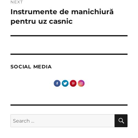
NEXT
Instrumente de manichiură
Next
post:
pentru uz casnic
SOCIAL MEDIA
SE
Search
for: