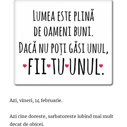
Azi, vineri, 14 februarie.
Azi cine doreste, sarbatoreste iubind mai mult
decat de obicei.