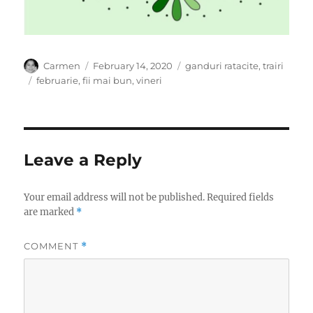
Author
Posted
Categories
Carmen
February 14, 2020
ganduri ratacite
,
trairi
on
Tags
februarie
,
fii mai bun
,
vineri
Leave a Reply
Your email address will not be published.
Required fields
are marked
*
COMMENT
*