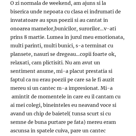
O zi normala de weekend, am ajuns si la
biserica unde nepoata cu clasa ei indrumati de
invatatoare au spus poezii si au cantat in
onoarea mamelor,bunicilor, surorilor…v-ati
prins 8 martie. Lumea in jurul meu emotionata,
multi parinti, multi bunici, s-a terminat cu
plansete, nasuri se dregeau…copii foarte ok,
relaxati, cam plictisiti. Nu am avut un
sentiment anume, mi-a placut prestatia si
faptul ca nu erau poezii pe care sa le fi auzit
mereu si un cantec m-a impresionat. Mi-a
amintit de momentele in care eu il cantam cu
ai mei colegi, bineinteles eu neavand voce si
avand un chip de baietel( tunsa scurt si cu
semne de buna purtare pe fata) mereu eram
ascunsa in spatele cuiva, pare un cantec