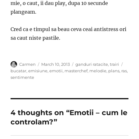
mie, o caut, ii dau play, dupa 10 secunde
plangeam.
Cred ca e timpul sa beau ceva ceai antistress ori
sa caut niste pastile.
Author
Posted
Categories
Tags
Carmen
March 10, 2013
ganduri ratacite
,
trairi
on
bucatar
,
emisiune
,
emotii
,
masterchef
,
melodie
,
plans
,
ras
,
sentimente
4 thoughts on “Emotii – cum le
controlam?”