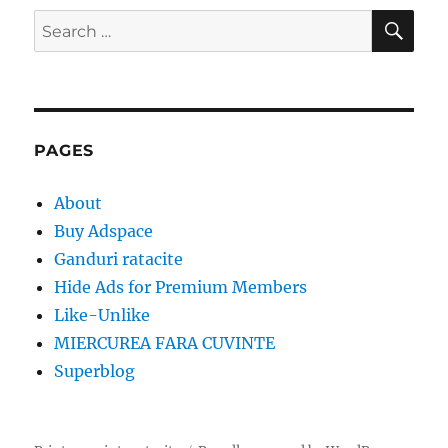
SE
Search
for:
PAGES
About
Buy Adspace
Ganduri ratacite
Hide Ads for Premium Members
Like-Unlike
MIERCUREA FARA CUVINTE
Superblog