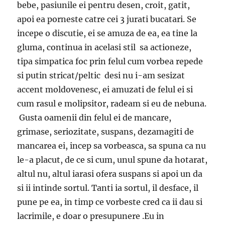
bebe, pasiunile ei pentru desen, croit, gatit,
apoi ea porneste catre cei 3 jurati bucatari. Se
incepe o discutie, ei se amuza de ea, ea tine la
gluma, continua in acelasi stil sa actioneze,
tipa simpatica foc prin felul cum vorbea repede
si putin stricat/peltic desi nu i-am sesizat
accent moldovenesc, ei amuzati de felul ei si
cum rasul e molipsitor, radeam si eu de nebuna.
Gusta oamenii din felul ei de mancare,
grimase, seriozitate, suspans, dezamagiti de
mancarea ei, incep sa vorbeasca, sa spuna ca nu
le-a placut, de ce si cum, unul spune da hotarat,
altul nu, altul iarasi ofera suspans si apoi un da
si ii intinde sortul. Tanti ia sortul, il desface, il
pune pe ea, in timp ce vorbeste cred ca ii dau si
lacrimile, e doar o presupunere .Eu in