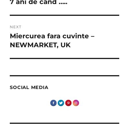
7 ani de cand …..
Previous
post:
NEXT
Miercurea fara cuvinte –
Next
post:
NEWMARKET, UK
SOCIAL MEDIA