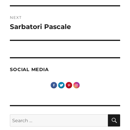
NEXT
Sarbatori Pascale
Next
post:
SOCIAL MEDIA
SE
Search
for: