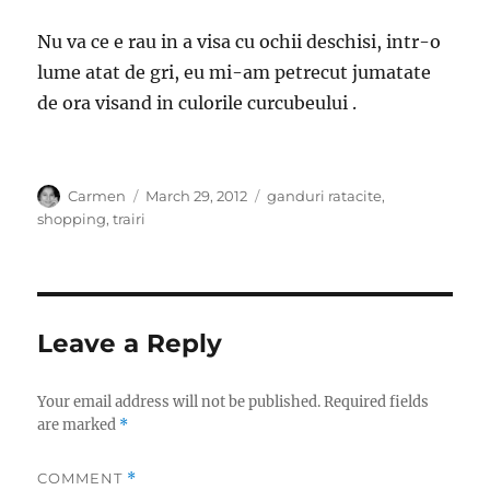
Nu va ce e rau in a visa cu ochii deschisi, intr-o
lume atat de gri, eu mi-am petrecut jumatate
de ora visand in culorile curcubeului .
Author
Posted
Categories
Carmen
March 29, 2012
ganduri ratacite
,
on
shopping
,
trairi
Leave a Reply
Your email address will not be published.
Required fields
are marked
*
COMMENT
*