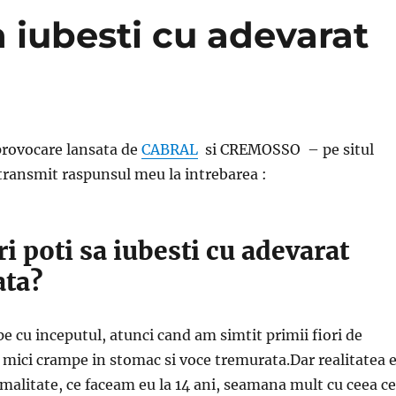
a iubesti cu adevarat
provocare lansata de
CABRAL
si CREMOSSO – pe situl
 transmit raspunsul meu la intrebarea :
ri poti sa iubesti cu adevarat
ata?
 cu inceputul, atunci cand am simtit primii fiori de
, mici crampe in stomac si voce tremurata.Dar realitatea 
malitate, ce faceam eu la 14 ani, seamana mult cu ceea ce