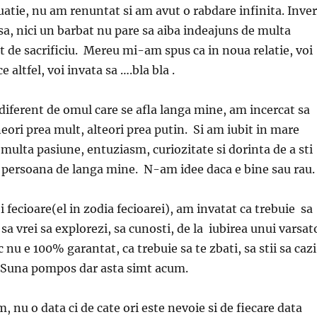
tuatie, nu am renuntat si am avut o rabdare infinita. Inve
asa, nici un barbat nu pare sa aiba indeajuns de multa
it de sacrificiu. Mereu mi-am spus ca in noua relatie, voi
ce altfel, voi invata sa ….bla bla .
ndiferent de omul care se afla langa mine, am incercat sa
eori prea mult, alteori prea putin. Si am iubit in mare
 multa pasiune, entuziasm, curiozitate si dorinta de a sti
 persoana de langa mine. N-am idee daca e bine sau rau.
i fecioare(el in zodia fecioarei), am invatat ca trebuie sa
 sa vrei sa explorezi, sa cunosti, de la iubirea unui varsat
 nu e 100% garantat, ca trebuie sa te zbati, sa stii sa cazi
ar. Suna pompos dar asta simt acum.
, nu o data ci de cate ori este nevoie si de fiecare data