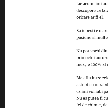
fac acum, imi ara
descopere ca fara
oricare ar fi el.
Sa iubesti e o art
pasiune si multe
Nu pot vorbi din 
prin ochii autoru
mea, e 100% al m
Ma aflu intre re
astept cu nerabd
ca imi voi iubi p
Nu as putea fi cu
fel de chimie, de