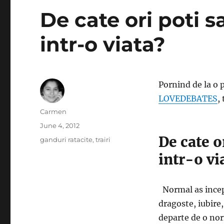
De cate ori poti s
intr-o viata?
Pornind de la o 
LOVEDEBATES
,
Author
Carmen
Posted
June 4, 2012
on
De cate o
Categories
ganduri ratacite
,
trairi
intr-o vi
Normal as incepe
dragoste, iubire
departe de o nor