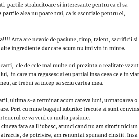
ti partile stralucitoare si interesante pentru ca el sa
 partile alea nu poate trai, ca is esentiale pentru el,
a!!!! Arta are nevoie de pasiune, timp, talent, sacrificii si
 alte ingrediente dar care acum nu imi vin in minte.
carti, ele de cele mai multe ori prezinta o realitate vazu
lui, in care ma regasesc si eu partial insa ceea ce e in via
eu, ar trebui sa incep sa scriu cartea mea.
latii, ultima s-a terminat acum cateva luni, urmatoarea o
are. Port cu mine bagajul iubirilor trecute si sunt convin
artenerul ce va veni cu multa pasiune.
 cineva fara sa il iubesc, atunci cand nu am simtit nici un
 atractie, de potrivire, am renuntat spunand cinstit. Insa