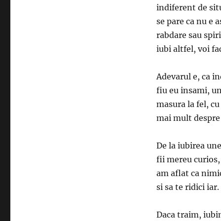
indiferent de si
se pare ca nu e 
rabdare sau spir
iubi altfel, voi fa
Adevarul e, ca i
fiu eu insami, un
masura la fel, cu
mai mult despre
De la iubirea une
fii mereu curios,
am aflat ca nimic
si sa te ridici i
Daca traim, iubim