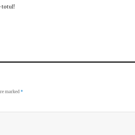
-totul!
 are marked
*