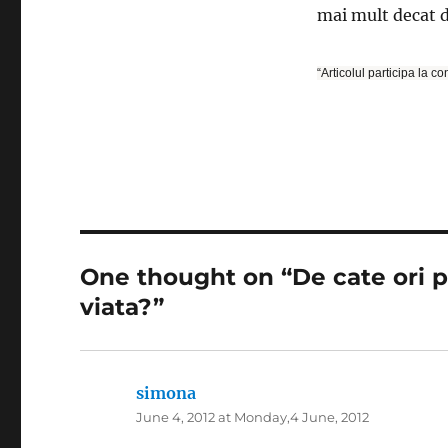
mai mult decat d
“Articolul participa la c
One thought on “De cate ori po
viata?”
simona
says:
June 4, 2012 at Monday,4 June, 2012