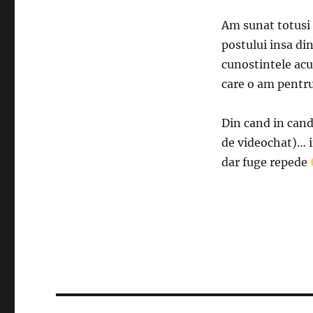
Am sunat totusi
postului insa di
cunostintele acum
care o am pentru
Din cand in cand
de videochat)… im
dar fuge repede