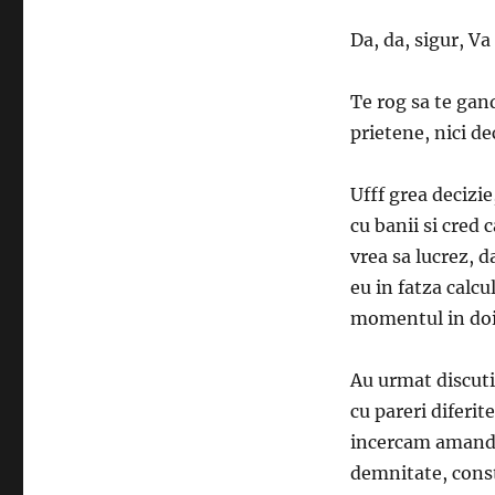
Da, da, sigur, V
Te rog sa te gand
prietene, nici de
Ufff grea decizie
cu banii si cred
vrea sa lucrez, 
eu in fatza calcu
momentul in do
Au urmat discuti
cu pareri diferit
incercam amandou
demnitate, const