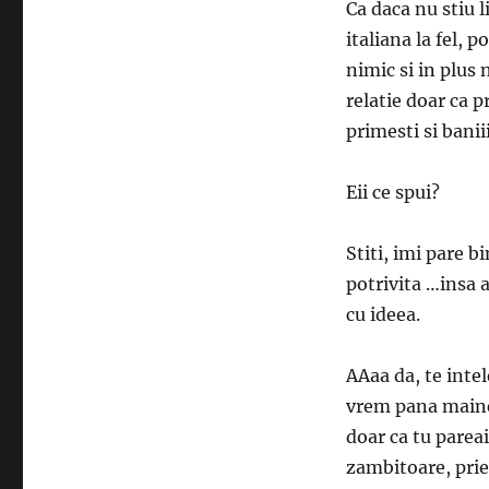
Ca daca nu stiu 
italiana la fel, 
nimic si in plus 
relatie doar ca p
primesti si baniii
Eii ce spui?
Stiti, imi pare b
potrivita …insa 
cu ideea.
AAaa da, te intel
vrem pana maine
doar ca tu pareai
zambitoare, prie