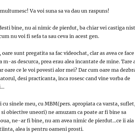
a multumesc! Va voi suna sa va dau un raspuns!
esti bine, nu ai nimic de pierdut, ba chiar vei castiga nis
cum nu voi fi sefa ta sau ceva in acest gen.
, oare sunt pregatita sa fac videochat, clar as avea ce face
 ca m-as descurca, prea erau alea incantate de mine. Tare 
dar oare ce le voi povesti alor mei? Dar cum oare ma dezbr
latorul, desi practicanta, inca rosesc cand vine vorba de
i…
i cu sinele meu, cu MBM(pers. apropiata ca varsta, suflet
e si obiective uneori) ne amuzam ca poate ar fi bine sa
a, ne-ar fi bine, nu am avea nimic de pierdut…ce ii aia
iinta, alea is pentru oameni prosti.