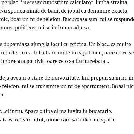
pe plac ” necesar cunostinte calculator, limba straina,
Nu spunea nimic de bani, de jobul ca denumire exacta,
ic, doar un nr de telefon. Bucuroasa sun, mi se raspund
rumos, politicos, mi se indruma adresa.
pre dupamiaza ajung la locul cu pricina. Un bloc…ca multe
 urma de firma. Intrebari multe in capul meu, oare cu ce se
 imbracata potrivit, oare ce o sa fiu intrebata…
 deja aveam o stare de nervozitate. Imi propun sa intru in
e telefon, mi se transmite un nr de apartament. Iarasi nic
a.
…si intru. Apare o tipa si ma invita in bucatarie.
ta ca oricare altul, nimic care sa indice un spatiu