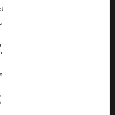
oi
ea
s
m
d
re
r
i.