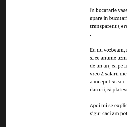
In bucatarie vas
apare in bucatar
transparent ( er
.
Eu nu vorbeam, 
si ce anume urma
de un an, ca pe l
vreo 4 salarii m
a inceput si ca 
datorii,isi plat
Apoi mi se expli
sigur caci am po