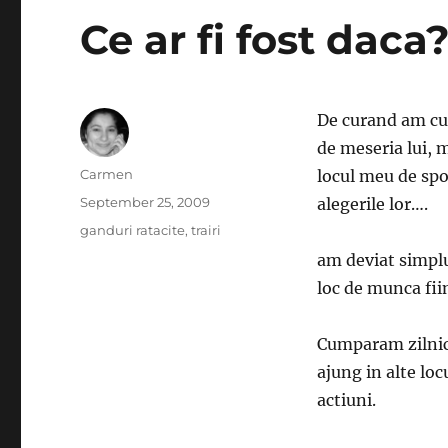
Ce ar fi fost daca
De curand am cu
de meseria lui, 
Author
Carmen
locul meu de spo
Posted
September 25, 2009
alegerile lor….
on
Categories
ganduri ratacite
,
trairi
am deviat simplu
loc de munca fiin
Cumparam zilnic 
ajung in alte l
actiuni.