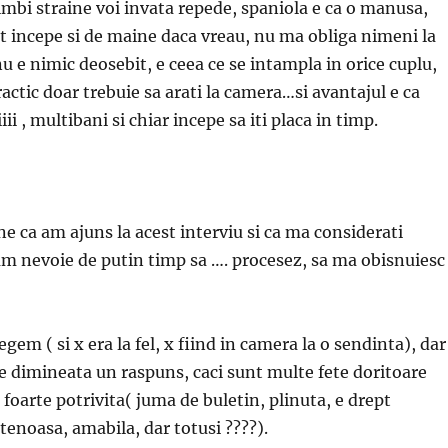
limbi straine voi invata repede, spaniola e ca o manusa,
pot incepe si de maine daca vreau, nu ma obliga nimeni la
nu e nimic deosebit, e ceea ce se intampla in orice cuplu,
ractic doar trebuie sa arati la camera…si avantajul e ca
iii , multibani si chiar incepe sa iti placa in timp.
ine ca am ajuns la acest interviu si ca ma considerati
am nevoie de putin timp sa …. procesez, sa ma obisnuiesc
egem ( si x era la fel, x fiind in camera la o sendinta), dar
 dimineata un raspuns, caci sunt multe fete doritoare
 foarte potrivita( juma de buletin, plinuta, e drept
tenoasa, amabila, dar totusi ????).