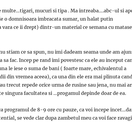
e multe…tigari, mucuri si tipa . Ma intreaba….abc-ul si ap
ie o domnisoara imbracata sumar, un halat putin
a vara ce ii drept) dintr-un material ce semana cu matas
nu stiam ce sa spun, nu imi dadeam seama unde am ajun
 sa fac. Incep pe rand imi povestesc ca ele au inceput ca
una le iese o suma de bani ( foarte mare, echivalentul a
edii din vremea aceea), ca una din ele era mai plinuta can
i-au trecut repede orice urma de rusine sau jena, nu mai a
este singura facultatea si …progamul depinde doar de ea.
ca programul de 8-9 ore cu pauze, ca voi incepe incet…da
tential, se vede clar dupa zambetul meu ca voi face ravagi