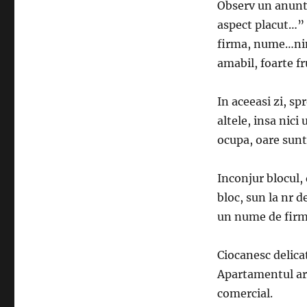
Observ un anunt 
aspect placut…” 
firma, nume…nim
amabil, foarte f
In aceeasi zi, s
altele, insa nici
ocupa, oare sunt
Inconjur blocul,
bloc, sun la nr d
un nume de firm
Ciocanesc delicat
Apartamentul ara
comercial.