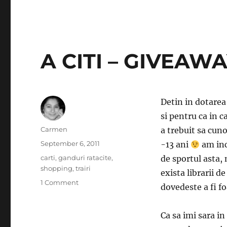
A CITI – GIVEAWA
Detin in dotarea
si pentru ca in c
Author
Carmen
a trebuit sa cuno
Posted
September 6, 2011
-13 ani
am inc
on
Categories
carti
,
ganduri ratacite
,
de sportul asta,
shopping
,
trairi
exista librarii 
on
1 Comment
dovedeste a fi fo
A
CITI
–
Ca sa imi sara in
GIVEAWAY