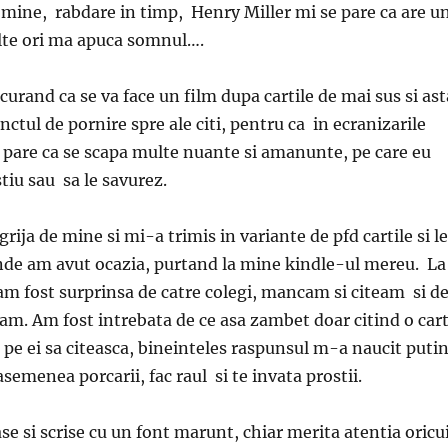
 mine, rabdare in timp, Henry Miller mi se pare ca are u
ulte ori ma apuca somnul….
curand ca se va face un film dupa cartile de mai sus si ast
ctul de pornire spre ale citi, pentru ca in ecranizarile
e pare ca se scapa multe nuante si amanunte, pe care eu
stiu sau sa le savurez.
rija de mine si mi-a trimis in variante de pfd cartile si l
nde am avut ocazia, purtand la mine kindle-ul mereu. La
 am fost surprinsa de catre colegi, mancam si citeam si d
m. Am fost intrebata de ce asa zambet doar citind o car
i pe ei sa citeasca, bineinteles raspunsul m-a naucit putin
semenea porcarii, fac raul si te invata prostii.
ase si scrise cu un font marunt, chiar merita atentia oricui