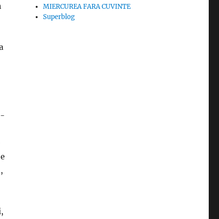
n
MIERCUREA FARA CUVINTE
Superblog
a
e-
e
te
,
,