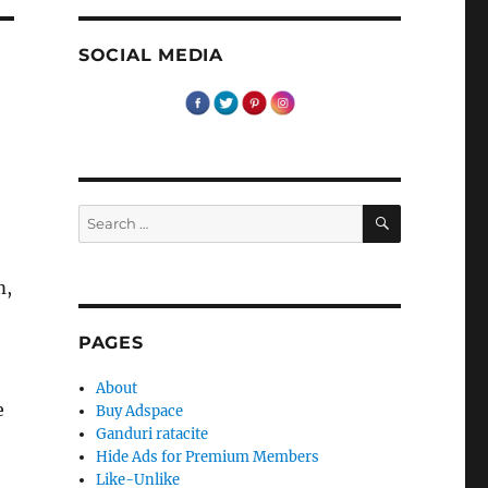
SOCIAL MEDIA
SEARCH
Search
for:
m,
PAGES
About
e
Buy Adspace
Ganduri ratacite
Hide Ads for Premium Members
Like-Unlike