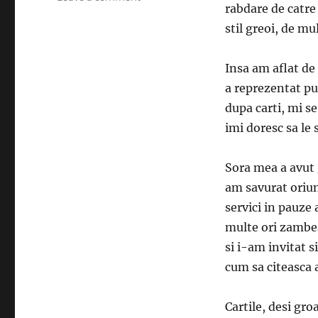
rabdare de catre
Cincizeci
de
stil greoi, de m
umbre
ale
Insa am aflat de 
lui
Grey
a reprezentat pun
dupa carti, mi s
imi doresc sa le 
Sora mea a avut g
am savurat oriu
servici in pauze
multe ori zambea
si i-am invitat s
cum sa citeasca a
Cartile, desi gro