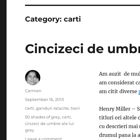
Category:
carti
Cincizeci de umbr
Am auzit de mul
am considerat ca
Author
Carmen
am citit diverse
Posted
September 16, 2013
on
Categories
carti
,
ganduri ratacite
,
trairi
Henry Miller – 
Tags
50 shades of grey
,
carti
,
titluri ori altel
cinzeci de umbre ale lui
cu descrieri mai 
grey
drumul pana la ac
on
Leave a comment