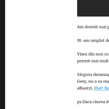
Am dormit mai pu
M-am umplut de 
Visez din nou cu 
permit mai mul
Singura dezamagi
Grey, nu o va mai 
albastri,
Matt B
ps.Daca cineva do