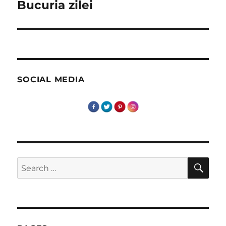
Bucuria zilei
Next
post:
SOCIAL MEDIA
SE
Search
for: