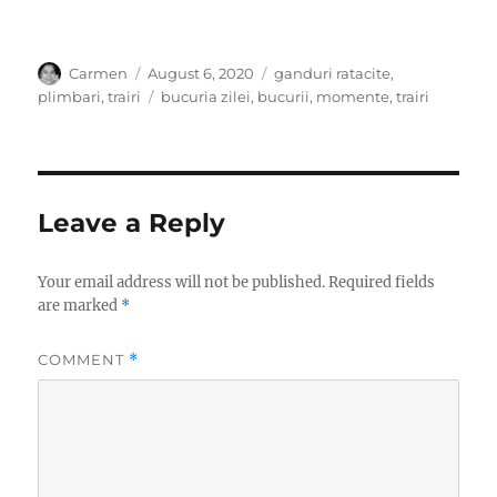
Author
Posted
Categories
Carmen
August 6, 2020
ganduri ratacite
,
on
Tags
plimbari
,
trairi
bucuria zilei
,
bucurii
,
momente
,
trairi
Leave a Reply
Your email address will not be published.
Required fields
are marked
*
COMMENT
*