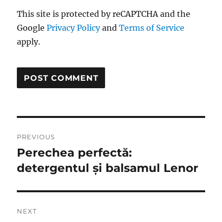
This site is protected by reCAPTCHA and the
Google
Privacy Policy
and
Terms of Service
apply.
Post
PREVIOUS
navigation
Perechea perfectă:
Previous
post:
detergentul și balsamul Lenor
NEXT