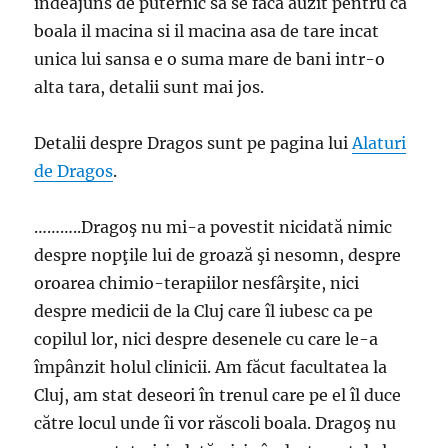
indeajuns de puternic sa se faca auzit pentru ca
boala il macina si il macina asa de tare incat
unica lui sansa e o suma mare de bani intr-o
alta tara, detalii sunt mai jos.
Detalii despre Dragos sunt pe pagina lui
Alaturi
de Dragos
.
………..Dragoş nu mi-a povestit nicidată nimic
despre nopţile lui de groază şi nesomn, despre
oroarea chimio-terapiilor nesfârşite, nici
despre medicii de la Cluj care îl iubesc ca pe
copilul lor, nici despre desenele cu care le-a
împânzit holul clinicii. Am făcut facultatea la
Cluj, am stat deseori în trenul care pe el îl duce
către locul unde îi vor răscoli boala. Dragoş nu