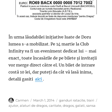
În urma lăudabilei inițiative luate de Doru
lumea s-a mobilizat. Pe 14 martie la Club
Infinity va fi un eveniment dedicat lui – mai
exact, toate încasările de pe bilete și invitații
vor merge direct către el. Un bilet de intrare
costă 10 lei, dar puteți da cât vă lasă inima,
detalii gasiti
aici
.
Author
Posted
Categories
Tags
Carmen
March 1, 2014
ganduri ratacite
,
trairi
on
ajutor
,
alaturi de dragos
,
caritate
,
dragos
,
galati
,
sansa