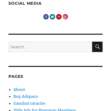
SOCIAL MEDIA
SE
Search
for:
PAGES
About
Buy Adspace
Ganduri ratacite
Hide Ads for Premium Members