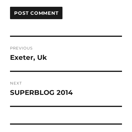
Post
PREVIOUS
navigation
Exeter, Uk
Previous
post:
NEXT
SUPERBLOG 2014
Next
post: