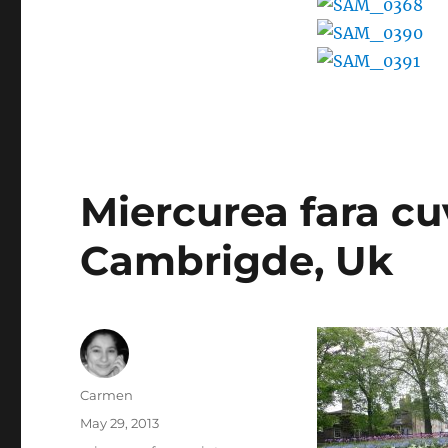
Miercurea fara cu
Cambrigde, Uk
Author
Carmen
Posted
May 29, 2013
on