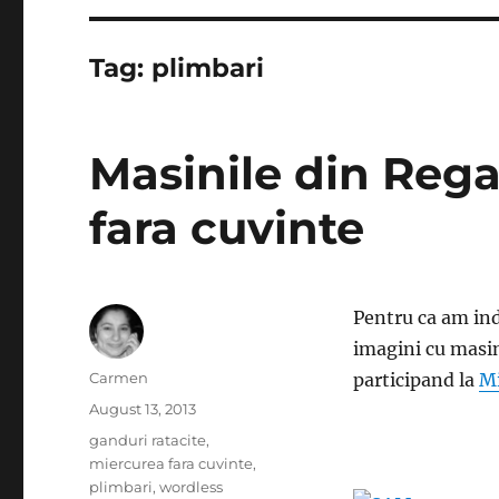
Tag:
plimbari
Masinile din Rega
fara cuvinte
Pentru ca am ind
imagini cu masin
Author
Carmen
participand la
Mi
Posted
August 13, 2013
on
Categories
ganduri ratacite
,
miercurea fara cuvinte
,
plimbari
,
wordless