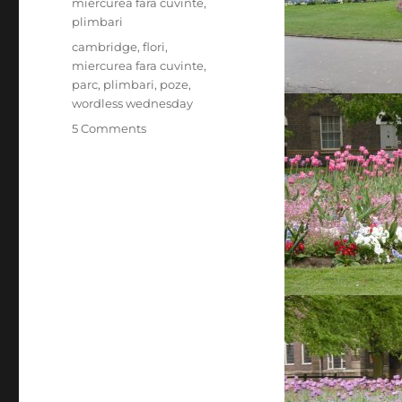
Categories
miercurea fara cuvinte
,
plimbari
Tags
cambridge
,
flori
,
miercurea fara cuvinte
,
parc
,
plimbari
,
poze
,
wordless wednesday
on
5 Comments
Miercurea
fara
cuvinte
–
Parc
Cambrigde,
Uk