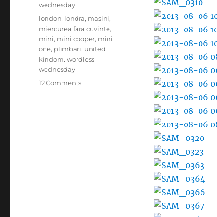
wednesday
Tags
london
,
londra
,
masini
,
miercurea fara cuvinte
,
mini
,
mini cooper
,
mini
one
,
plimbari
,
united
kindom
,
wordless
wednesday
on
12 Comments
Masinile
din
Regatul
Unit
2
–
Miercurea
fara
cuvinte