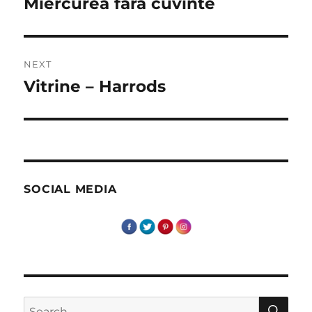
post:
Miercurea fara cuvinte
NEXT
Vitrine – Harrods
Next
post:
SOCIAL MEDIA
SE
Search