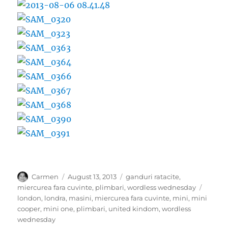
Author
Posted
Categories
Carmen
August 13, 2013
ganduri ratacite
,
on
Tags
miercurea fara cuvinte
,
plimbari
,
wordless wednesday
london
,
londra
,
masini
,
miercurea fara cuvinte
,
mini
,
mini
cooper
,
mini one
,
plimbari
,
united kindom
,
wordless
wednesday