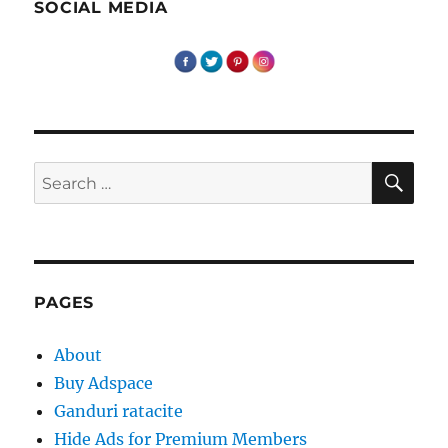
fericit
SOCIAL MEDIA
SE
Search
for:
PAGES
About
Buy Adspace
Ganduri ratacite
Hide Ads for Premium Members