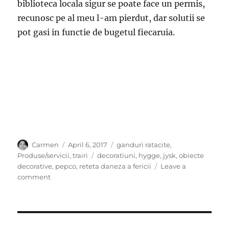
biblioteca locala sigur se poate face un permis,
recunosc pe al meu l-am pierdut, dar solutii se
pot gasi in functie de bugetul fiecaruia.
Author
Posted
Categories
Carmen
April 6, 2017
ganduri ratacite
,
on
Tags
Produse/servicii
,
trairi
decoratiuni
,
hygge
,
jysk
,
obiecte
decorative
,
pepco
,
reteta daneza a fericii
Leave a
on
comment
Reteta
pentru
a
fi