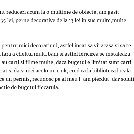
nt reduceri acum la o multime de obiecte, am gasit
5 lei, perne decorative de la 13 lei in sus multe,multe
i pentru mici decoratiuni, astfel incat sa vii acasa si sa te
 fara a cheltui multi bani si astfel fericirea se instaleaza
le au carti si filme multe, daca bugetul e limitat sunt carti
iat si daca nici acolo nu e ok, cred ca la biblioteca locala
ace un permis, recunosc pe al meu l-am pierdut, dar soluti
nctie de bugetul fiecaruia.