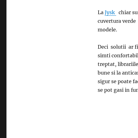
La
Jysk
chiar su
cuvertura verde 3
modele.
Deci solutii ar f
simti confortabil
treptat, librarii
bune si la anticar
sigur se poate f
se pot gasi in fu