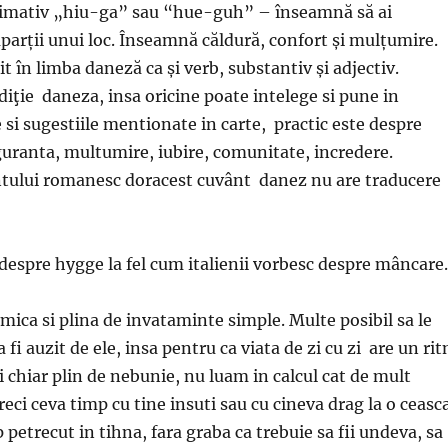
mativ „hiu-ga” sau “hue-guh” – înseamnă să ai
parții unui loc. Înseamnă căldură, confort și mulțumire.
t în limba daneză ca și verb, substantiv și adjectiv.
diţie daneza, insa oricine poate intelege si pune in
e si sugestiile mentionate in carte, practic este despre
iguranta, multumire, iubire, comunitate, incredere.
ului romanesc doracest cuvânt danez nu are traducere
despre hygge la fel cum italienii vorbesc despre mâncare.
 mica si plina de invataminte simple. Multe posibil sa le
a fi auzit de ele, insa pentru ca viata de zi cu zi are un ri
ri chiar plin de nebunie, nu luam in calcul cat de mult
eci ceva timp cu tine insuti sau cu cineva drag la o ceasc
petrecut in tihna, fara graba ca trebuie sa fii undeva, sa