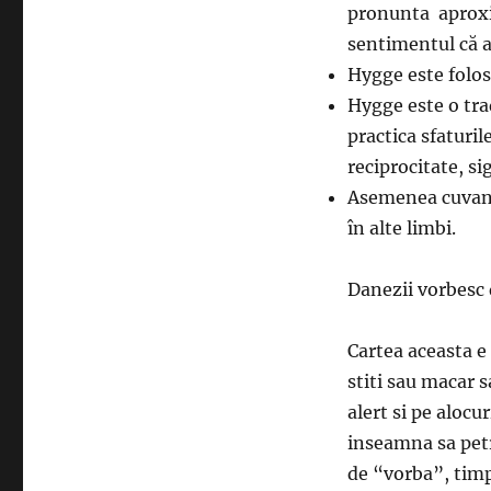
pronunta aproxi
sentimentul că a
Hygge este folosi
Hygge este o tra
practica sfaturil
reciprocitate, s
Asemenea cuvant
în alte limbi.
Danezii vorbesc 
Cartea aceasta e
stiti sau macar s
alert si pe alocu
inseamna sa petr
de “vorba”, timp 