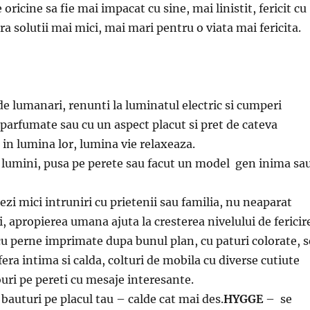
 oricine sa fie mai impacat cu sine, mai linistit, fericit cu
era solutii mai mici, mai mari pentru o viata mai fericita.
de lumanari, renunti la luminatul electric si cumperi
parfumate sau cu un aspect placut si pret de cateva
 in lumina lor, lumina vie relaxeaza.
e lumini, pusa pe perete sau facut un model gen inima sa
zi mici intruniri cu prietenii sau familia, nu neaparat
, apropierea umana ajuta la cresterea nivelului de fericir
u perne imprimate dupa bunul plan, cu paturi colorate, s
era intima si calda, colturi de mobila cu diverse cutiute
ouri pe pereti cu mesaje interesante.
 bauturi pe placul tau – calde cat mai des.
HYGGE
– se