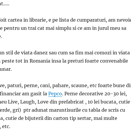
nt…..
it cartea in librarie, e pe lista de cumparaturi, am nevoi
ce pentru un trai cat mai simplu si ce am in jurul meu sa
.
un stil de viata danez sau cum sa fim mai comozi in viata
m peste tot in Romania insa la preturi foarte convenabile
unar.
ve, paturi, perne, cani, pahare, scaune, etc foarte bune d
financiar am gasit la
Pepco
. Perne decorative 20-30 lei,
u Live, Laugh, Love din prefabricat , 10 lei bucata, cutie
erde, gri) ptr adunat maruntisurile cu tabla de scris cu
ta, cutie de bijuterii din carton tip sertar, mai multe
 etc.