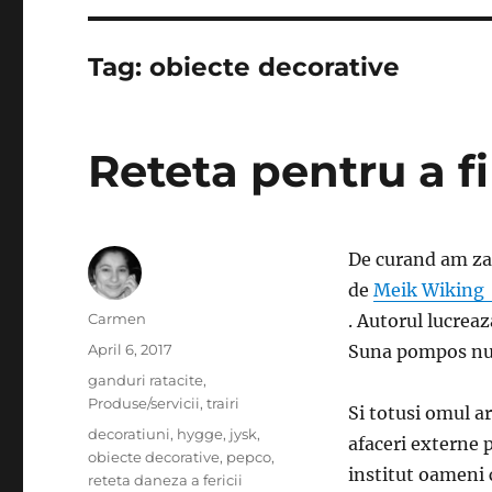
Tag:
obiecte decorative
Reteta pentru a fi 
De curand am zar
de
Meik Wiking 
Author
Carmen
. Autorul lucreaza
Posted
April 6, 2017
Suna pompos nu
on
Categories
ganduri ratacite
,
Produse/servicii
,
trairi
Si totusi omul ar
Tags
decoratiuni
,
hygge
,
jysk
,
afaceri externe 
obiecte decorative
,
pepco
,
institut oameni 
reteta daneza a fericii