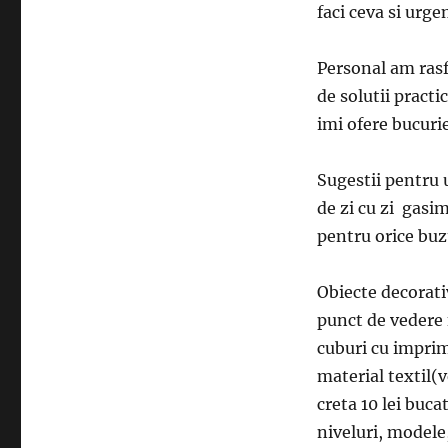
faci ceva si urge
Personal am rasfo
de solutii practi
imi ofere bucurie
Sugestii pentru 
de zi cu zi gasi
pentru orice buz
Obiecte decorati
punct de vedere 
cuburi cu imprime
material textil(v
creta 10 lei buca
niveluri, modele,